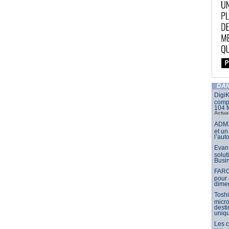
DAN
DigiK
compo
104 f
Actua
ADM2
et un
l’aut
Evan 
solut
Busin
FARO
pour 
dimen
Toshi
micr
dest
uniq
Les 