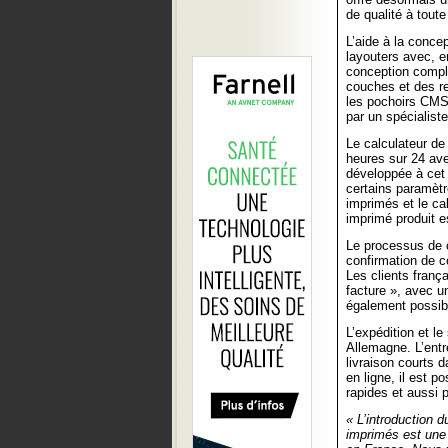
de qualité à tout
L’aide à la conce
layouters avec, e
conception comple
couches et des re
les pochoirs CMS.
par un spécialist
Le calculateur de
heures sur 24 ave
développée à cet e
certains paramètr
imprimés et le ca
imprimé produit e
Le processus de 
confirmation de c
Les clients fran
facture », avec u
également possibl
L’expédition et l
Allemagne. L’entr
livraison courts
en ligne, il est 
rapides et aussi 
« L’introduction d
imprimés est une 