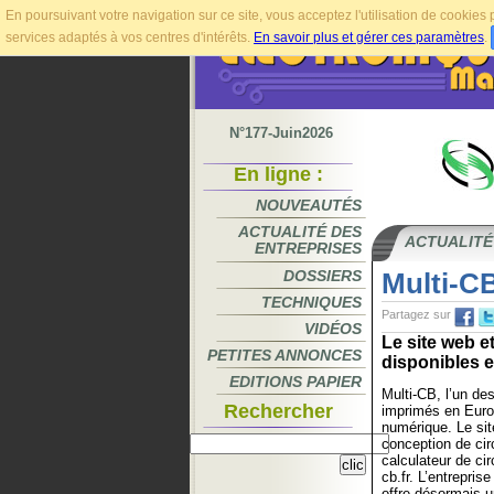
En poursuivant votre navigation sur ce site, vous acceptez l'utilisation de cookie
services adaptés à vos centres d'intérêts.
En savoir plus et gérer ces paramètres
.
N°177-Juin2026
En ligne :
NOUVEAUTÉS
ACTUALITÉ DES
ACTUALITÉ
ENTREPRISES
DOSSIERS
Multi-CB
TECHNIQUES
Partagez sur
VIDÉOS
Le site web e
PETITES ANNONCES
disponibles en
EDITIONS PAPIER
Multi-CB, l’un des
Rechercher
imprimés en Europ
numérique. Le sit
conception de cir
calculateur de ci
cb.fr. L’entrepris
offre désormais 