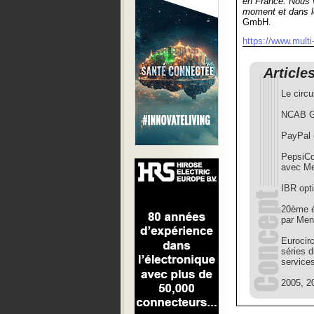
en France. Nous v
moment et dans l
GmbH.
https://www.multi-
Article
Le circu
NCAB Gr
PayPal 
PepsiCo
avec M
IBR opti
20ème é
par Men
Eurocirc
séries 
services
2005, 20