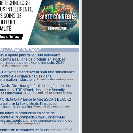
S LA MÊME RUBRIQUE
ey a ajouté plus de 27 000 nouveaux
sants à sa ligne de produits en stock et
ournisseurs au deuxième trimestre 2026
lité des entreprises
1 et WoMaster œuvrent pour une surveillance
 contrôle à distance fiables dans
omatisation industrielle
Actualité des entreprises
Davis, Directeur général de l’ingénierie des
ions chez TRENDnet, désigné « Security
ess Innovator 2026 »
Actualité des entreprises
 CREAFORM lance le MetraSCAN BLACK2
améliorer la flexibilité de l’inspection
sionnelle en atelier
Actualité des entreprises
ba lance la production en série de
ocontrôleurs compacts Arm® Cortex®-M4
inés aux applications de commande de moteur
ue
Actualité des entreprises
centres de ressources de Mouser consacrés à