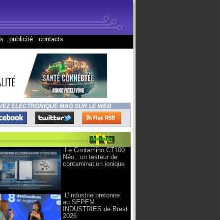
ns
.
publicité
.
contacts
VEZ ELECTRONIQUE MAG SUR LE WEB
Le Contamino CT100
Néo : un testeur de
contamination ionique
L’industrie bretonne
au SEPEM
INDUSTRIES de Brest
2026