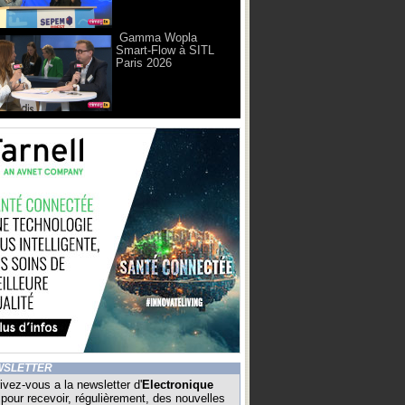
Gamma Wopla
Smart-Flow à SITL
Paris 2026
WSLETTER
ivez-vous a la newsletter d'
Electronique
pour recevoir, régulièrement, des nouvelles