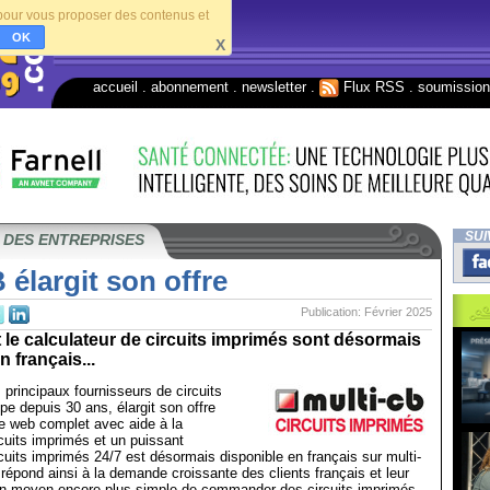
s pour vous proposer des contenus et
OK
X
accueil
.
abonnement
.
newsletter
.
Flux RSS
.
soumissio
SUI
 DES ENTREPRISES
 élargit son offre
Publication: Février 2025
t le calculateur de circuits imprimés sont désormais
 français...
 principaux fournisseurs de circuits
e depuis 30 ans, élargit son offre
e web complet avec aide à la
cuits imprimés et un puissant
rcuits imprimés 24/7 est désormais disponible en français sur multi-
e répond ainsi à la demande croissante des clients français et leur
un moyen encore plus simple de commander des circuits imprimés