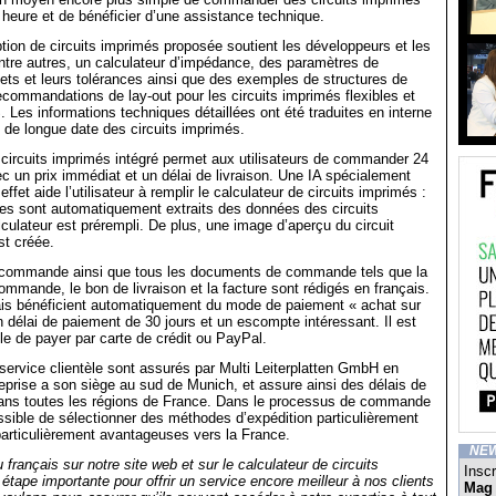
e heure et de bénéficier d’une assistance technique.
ption de circuits imprimés proposée soutient les développeurs et les
ntre autres, un calculateur d’impédance, des paramètres de
ts et leurs tolérances ainsi que des exemples de structures de
commandations de lay-out pour les circuits imprimés flexibles et
 Les informations techniques détaillées ont été traduites en interne
e de longue date des circuits imprimés.
 circuits imprimés intégré permet aux utilisateurs de commander 24
c un prix immédiat et un délai de livraison. Une IA spécialement
ffet aide l’utilisateur à remplir le calculateur de circuits imprimés :
es sont automatiquement extraits des données des circuits
lculateur est prérempli. De plus, une image d’aperçu du circuit
st créée.
commande ainsi que tous les documents de commande tels que la
ommande, le bon de livraison et la facture sont rédigés en français.
çais bénéficient automatiquement du mode de paiement « achat sur
n délai de paiement de 30 jours et un escompte intéressant. Il est
e de payer par carte de crédit ou PayPal.
e service clientèle sont assurés par Multi Leiterplatten GmbH en
eprise a son siège au sud de Munich, et assure ainsi des délais de
 dans toutes les régions de France. Dans le processus de commande
possible de sélectionner des méthodes d’expédition particulièrement
particulièrement avantageuses vers la France.
NE
u français sur notre site web et sur le calculateur de circuits
Inscr
étape importante pour offrir un service encore meilleur à nos clients
Mag