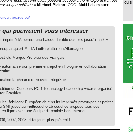
oulons nous assurer qu’ils peuvent accéder à notre expertise à tout
du si
eur langue préférée »
Michael Pickart
, COO, Multi Leiterplatten
circuit-boards.eu/
s qui pourraient vous intéresser
it imprimé IA permet une baisse durable des prix jusqu'à - 50 %
oup acquiert META Leitterplatten en Allemagne
est élu Marque Préférée des Français
 automatise son premier entrepôt en Pologne en collaboration
ecalux
malise la phase d’offre avec Integr8tor
dition du Concours PCB Technology Leadership Awards organisé
tor Graphics
uits, fabricant Européen de circuits imprimés prototypes et petites
du SMI jusqu’au multicouche 16 couches propose tous ses
 en ligne avec une équipe disponible hors internet.
06, 2007, 2008 et toujours plus présent !