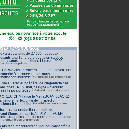
S LA MÊME RUBRIQUE
ey a ajouté plus de 27 000 nouveaux
sants à sa ligne de produits en stock et
ournisseurs au deuxième trimestre 2026
lité des entreprises
1 et WoMaster œuvrent pour une surveillance
 contrôle à distance fiables dans
omatisation industrielle
Actualité des entreprises
Davis, Directeur général de l’ingénierie des
ions chez TRENDnet, désigné « Security
ess Innovator 2026 »
Actualité des entreprises
 CREAFORM lance le MetraSCAN BLACK2
améliorer la flexibilité de l’inspection
sionnelle en atelier
Actualité des entreprises
ba lance la production en série de
ocontrôleurs compacts Arm® Cortex®-M4
inés aux applications de commande de moteur
ue
Actualité des entreprises
centres de ressources de Mouser consacrés à