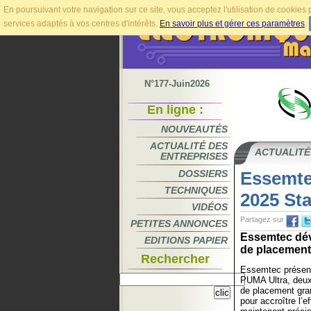
En poursuivant votre navigation sur ce site, vous acceptez l'utilisation de cookie
services adaptés à vos centres d'intérêts.
En savoir plus et gérer ces paramètres
.
N°177-Juin2026
En ligne :
NOUVEAUTÉS
ACTUALITÉ DES
ACTUALITÉ
ENTREPRISES
DOSSIERS
Essemt
TECHNIQUES
2025 St
VIDÉOS
Partagez sur
PETITES ANNONCES
Essemtec dévo
EDITIONS PAPIER
de placement 
Rechercher
Essemtec présent
PUMA Ultra, deux
de placement gra
pour accroître l’ef