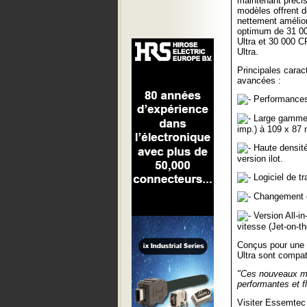
maintenant précisi
modèles offrent 
nettement amélio
optimum de 31 0
Ultra et 30 000 
Ultra.
Principales caract
avancées :
Performances
Large gamme 
imp.) à 109 x 87
Haute densité
version ilot.
Logiciel de tr
Changement de
Version All-in
vitesse (Jet-on-th
Conçus pour une 
Ultra sont compa
"Ces nouveaux mo
performantes et fl
Visiter Essemtec 