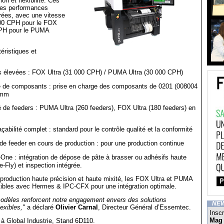
on et flexibilité. Ces
des performances
rées, avec une vitesse
00 CPH pour le FOX
CPH pour le PUMA
éristiques et
 élevées : FOX Ultra (31 000 CPH) / PUMA Ultra (30 000 CPH)
de composants : prise en charge des composants de 0201 (008004
 mm
 de feeders : PUMA Ultra (260 feeders), FOX Ultra (180 feeders) en
açabilité complet : standard pour le contrôle qualité et la conformité
 feeder en cours de production : pour une production continue
-One : intégration de dépose de pâte à brasser ou adhésifs haute
e-Fly) et inspection intégrée.
production haute précision et haute mixité, les FOX Ultra et PUMA
tibles avec Hermes & IPC-CFX pour une intégration optimale.
dèles renforcent notre engagement envers des solutions
NE
exibles,"
a déclaré
Olivier Carnal
, Directeur Général d’Essemtec.
Inscr
Mag
à Global Industrie, Stand 6D110.