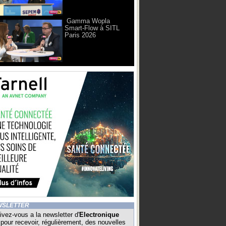
Gamma Wopla
Smart-Flow à SITL
Paris 2026
WSLETTER
ivez-vous a la newsletter d'
Electronique
pour recevoir, régulièrement, des nouvelles