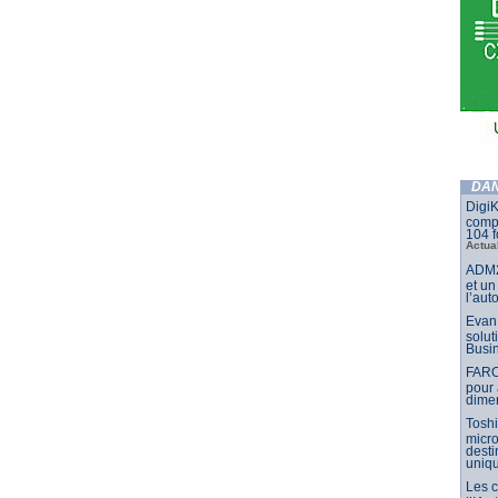
DAN
DigiK
compo
104 f
Actua
ADM2
et un
l’aut
Evan 
solut
Busin
FARO
pour 
dimen
Toshi
micr
dest
uniq
Les 