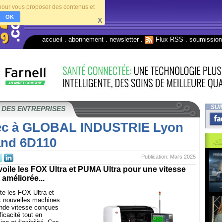
s pour vous proposer des contenus et
OK
X
accueil
.
abonnement
.
newsletter
.
Flux RSS
.
soumissio
SUI
 DES ENTREPRISES
ec à GLOBAL INDUSTRIE Lyon
and 6D110
Publication: Mars 2025
ile les FOX Ultra et PUMA Ultra pour une vitesse
améliorée...
e les FOX Ultra et
 nouvelles machines
nde vitesse conçues
ficacité tout en