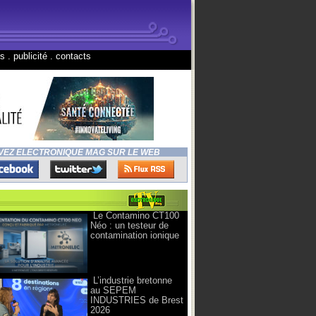
ns
.
publicité
.
contacts
VEZ ELECTRONIQUE MAG SUR LE WEB
Le Contamino CT100
Néo : un testeur de
contamination ionique
L’industrie bretonne
au SEPEM
INDUSTRIES de Brest
2026