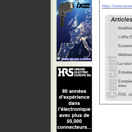
https://www.ess
Article
Redéfini
L’offr
Essemte
Webinai
La nouv
Entreti
Europla
iineo
FOX, n