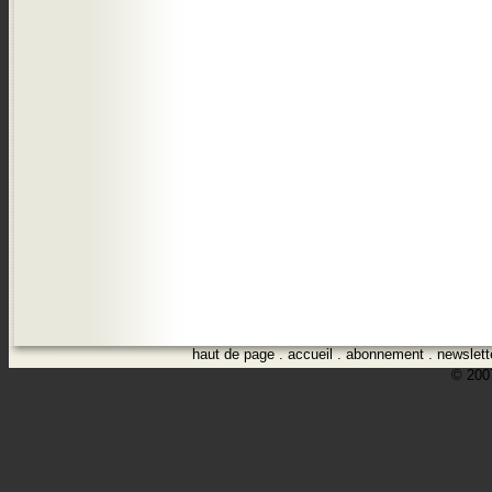
haut de page
.
accueil
.
abonnement
.
newslett
© 2007