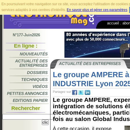
En poursuivant votre navigation sur ce site, vous acceptez l'utilisation de cookie
services adaptés à vos centres d'intérêts.
En savoir plus et gérer ces paramètres
.
accueil
.
abo
N°177-Juin2026
En ligne :
NOUVEAUTÉS
ACTUALITÉ DES
ACTUALITÉ DES ENTREPRISES
ENTREPRISES
DOSSIERS
Le groupe AMPERE 
TECHNIQUES
INDUSTRIE Lyon 2025
VIDÉOS
Partagez sur
PETITES ANNONCES
Le groupe AMPERE, expert
EDITIONS PAPIER
intégration de solutions é
Rechercher
électromécaniques, partic
fois au salon Global Indust
À cette occasion, il expose