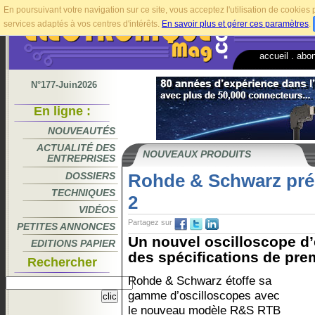
En poursuivant votre navigation sur ce site, vous acceptez l'utilisation de cookie
services adaptés à vos centres d'intérêts.
En savoir plus et gérer ces paramètres
.
accueil
.
abo
N°177-Juin2026
En ligne :
NOUVEAUTÉS
ACTUALITÉ DES
NOUVEAUX PRODUITS
ENTREPRISES
DOSSIERS
Rohde & Schwarz pré
TECHNIQUES
2
VIDÉOS
Partagez sur
PETITES ANNONCES
Un nouvel oscilloscope d
EDITIONS PAPIER
des spécifications de prem
Rechercher
Rohde & Schwarz étoffe sa
gamme d’oscilloscopes avec
le nouveau modèle R&S RTB