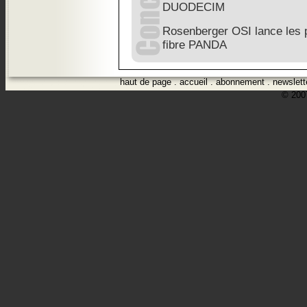
DUODECIM
Rosenberger OSI lance les 
fibre PANDA
haut de page
.
accueil
.
abonnement
.
newslett
© 2007