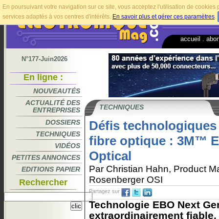
En poursuivant votre navigation sur ce site, vous acceptez l'utilisation de cookie
services adaptés à vos centres d'intérêts.
En savoir plus et gérer ces paramètres
.
accueil
.
abo
N°177-Juin2026
En ligne :
NOUVEAUTÉS
ACTUALITÉ DES
TECHNIQUES
ENTREPRISES
DOSSIERS
Défis technologiques
TECHNIQUES
fibre optique : 3M™
VIDÉOS
Optical
PETITES ANNONCES
Par Christian Hahn, Product Ma
EDITIONS PAPIER
Rosenberger OSI
Rechercher
Partagez sur
Technologie EBO Next Gen 
extraordinairement fiable.