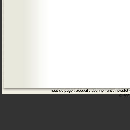
haut de page
.
accueil
.
abonnement
.
newslett
© 2007