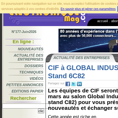
En poursuivant votre navigation sur ce site, vous acceptez l'utilisation de cookie
services adaptés à vos centres d'intérêts.
En savoir plus et gérer ces paramètres
.
accueil
.
abo
N°177-Juin2026
En ligne :
NOUVEAUTÉS
ACTUALITÉ DES
ACTUALITÉ DES ENTREPRISES
ENTREPRISES
DOSSIERS
CIF à GLOBAL INDUS
TECHNIQUES
Stand 6C82
VIDÉOS
Partagez sur
PETITES ANNONCES
Les équipes de CIF seront
EDITIONS PAPIER
mars au salon Global Indus
Rechercher
stand C82) pour vous prés
nouveautés et échanger su
Cette année est riche en