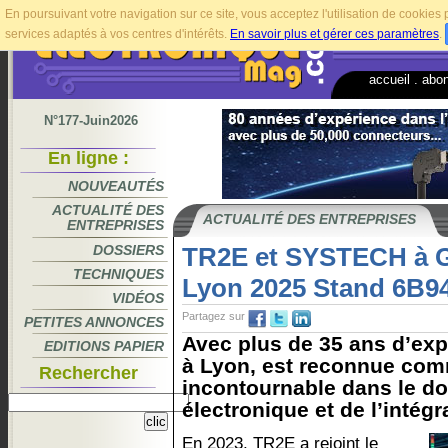
En poursuivant votre navigation sur ce site, vous acceptez l'utilisation de cookie
services adaptés à vos centres d'intérêts.
En savoir plus et gérer ces paramètres
.
accueil
.
abo
N°177-Juin2026
En ligne :
NOUVEAUTÉS
ACTUALITÉ DES
ACTUALITÉ DES ENTREPRISES
ENTREPRISES
DOSSIERS
TR2E et SYSTECH à Gl
TECHNIQUES
Lyon 2025 Stand 6B9
VIDÉOS
Partagez sur
PETITES ANNONCES
Avec plus de 35 ans d’ex
EDITIONS PAPIER
à Lyon, est reconnue com
Rechercher
incontournable dans le d
électronique et de l’intég
En 2023, TR2E a rejoint le