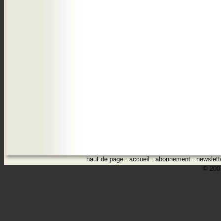
haut de page
.
accueil
.
abonnement
.
newslett
© 2007