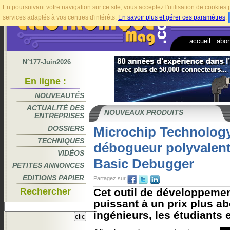
En poursuivant votre navigation sur ce site, vous acceptez l'utilisation de cookie
services adaptés à vos centres d'intérêts.
En savoir plus et gérer ces paramètres
.
accueil
.
abo
N°177-Juin2026
En ligne :
NOUVEAUTÉS
ACTUALITÉ DES
NOUVEAUX PRODUITS
ENTREPRISES
DOSSIERS
Microchip Technology
TECHNIQUES
débogueur polyvale
VIDÉOS
Basic Debugger
PETITES ANNONCES
EDITIONS PAPIER
Partagez sur
Rechercher
Cet outil de développeme
puissant à un prix plus a
ingénieurs, les étudiants e