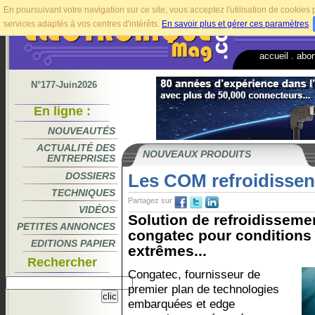
En poursuivant votre navigation sur ce site, vous acceptez l'utilisation de cookie
services adaptés à vos centres d'intérêts.
En savoir plus et gérer ces paramètres
.
accueil
.
abo
N°177-Juin2026
En ligne :
NOUVEAUTÉS
ACTUALITÉ DES
NOUVEAUX PRODUITS
ENTREPRISES
DOSSIERS
Les COM refroidissen
TECHNIQUES
Partagez sur
VIDÉOS
Solution de refroidisseme
PETITES ANNONCES
congatec pour conditions
EDITIONS PAPIER
extrêmes...
Rechercher
Congatec, fournisseur de
premier plan de technologies
embarquées et edge