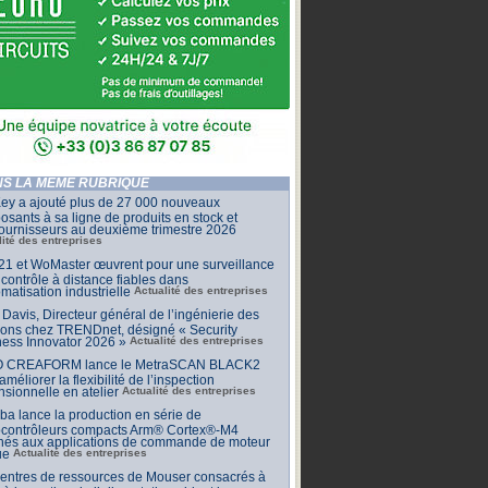
S LA MÊME RUBRIQUE
ey a ajouté plus de 27 000 nouveaux
sants à sa ligne de produits en stock et
ournisseurs au deuxième trimestre 2026
lité des entreprises
1 et WoMaster œuvrent pour une surveillance
 contrôle à distance fiables dans
omatisation industrielle
Actualité des entreprises
Davis, Directeur général de l’ingénierie des
ions chez TRENDnet, désigné « Security
ess Innovator 2026 »
Actualité des entreprises
 CREAFORM lance le MetraSCAN BLACK2
améliorer la flexibilité de l’inspection
sionnelle en atelier
Actualité des entreprises
ba lance la production en série de
ocontrôleurs compacts Arm® Cortex®-M4
inés aux applications de commande de moteur
ue
Actualité des entreprises
centres de ressources de Mouser consacrés à