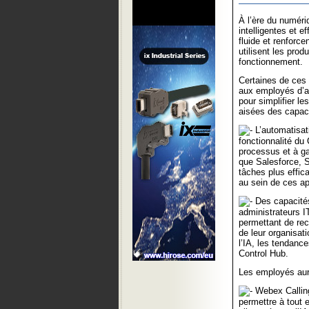
À l’ère du numéri
intelligentes et e
fluide et renforce
utilisent les prod
fonctionnement.
Certaines de ces 
aux employés d’amé
pour simplifier le
aisées des capaci
L’automatisat
fonctionnalité du
processus et à ga
que Salesforce, S
tâches plus effi
au sein de ces ap
Des capacités
administrateurs I
permettant de rec
de leur organisati
l’IA, les tendanc
Control Hub.
Les employés auro
Webex Calling
permettre à tout 