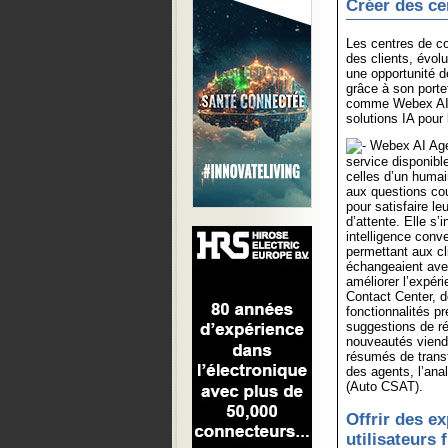
Créer des cen
Les centres de co
des clients, évol
une opportunité de
grâce à son port
comme Webex AI A
solutions IA pour 
Webex AI Agent
service disponible
celles d’un humai
aux questions cou
pour satisfaire le
d’attente. Elle s
intelligence conv
permettant aux c
échangeaient ave
améliorer l’expér
Contact Center, d
fonctionnalités p
suggestions de ré
nouveautés viendr
résumés de transf
des agents, l’ana
(Auto CSAT).
Offrir des e
utilisateurs