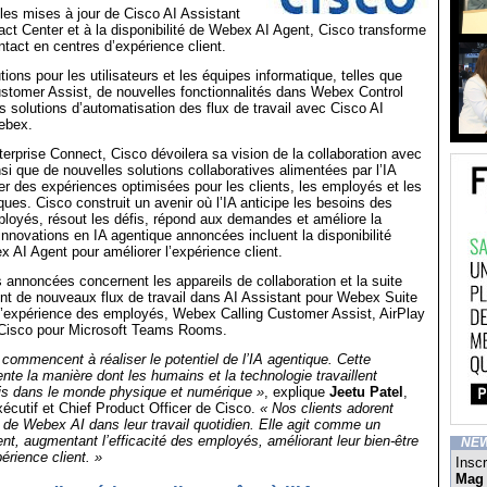
es mises à jour de Cisco AI Assistant
t Center et à la disponibilité de Webex AI Agent, Cisco transforme
ntact en centres d’expérience client.
ions pour les utilisateurs et les équipes informatique, telles que
stomer Assist, de nouvelles fonctionnalités dans Webex Control
s solutions d’automatisation des flux de travail avec Cisco AI
ebex.
terprise Connect, Cisco dévoilera sa vision de la collaboration avec
nsi que de nouvelles solutions collaboratives alimentées par l’IA
r des expériences optimisées pour les clients, les employés et les
ques. Cisco construit un avenir où l’IA anticipe les besoins des
ployés, résout les défis, répond aux demandes et améliore la
 innovations en IA agentique annoncées incluent la disponibilité
 AI Agent pour améliorer l’expérience client.
s annoncées concernent les appareils de collaboration et la suite
 de nouveaux flux de travail dans AI Assistant pour Webex Suite
r l’expérience des employés, Webex Calling Customer Assist, AirPlay
s Cisco pour Microsoft Teams Rooms.
 commencent à réaliser le potentiel de l’IA agentique. Cette
ente la manière dont les humains et la technologie travaillent
ois dans le monde physique et numérique »
, explique
Jeetu Patel
,
écutif et Chief Product Officer de Cisco.
« Nos clients adorent
de de Webex AI dans leur travail quotidien. Elle agit comme un
gent, augmentant l’efficacité des employés, améliorant leur bien-être
NE
périence client. »
Inscr
Mag