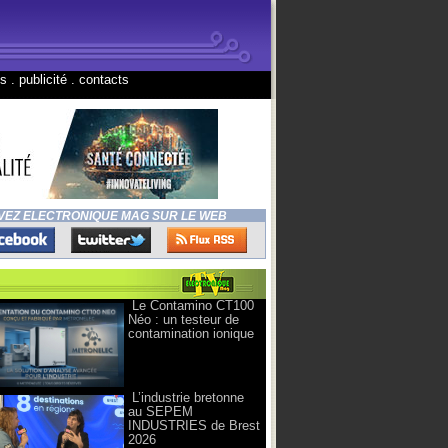
ns
.
publicité
.
contacts
VEZ ELECTRONIQUE MAG SUR LE WEB
Le Contamino CT100
Néo : un testeur de
contamination ionique
L’industrie bretonne
au SEPEM
INDUSTRIES de Brest
2026