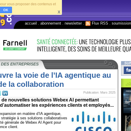
s pour vous proposer des contenus et
OK
X
accueil
.
abonnement
.
newsletter
.
Flux RSS
.
soumissio
SUI
 DES ENTREPRISES
vre la voie de l’IA agentique au
de la collaboration
Publication: Mars 2025
e de nouvelles solutions Webex AI permettant
t d’automatiser les expériences clients et employés...
xpansion en matière d’IA agentique,
 stratégie à ses solutions collaboratives
lité générale de Webex AI Agent pour
ence client.