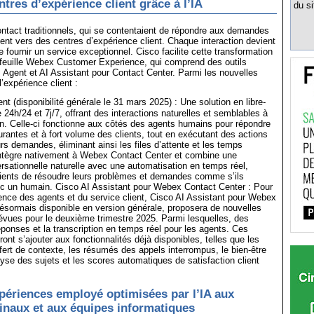
tres d’expérience client grâce à l’IA
du si
ntact traditionnels, qui se contentaient de répondre aux demandes
uent vers des centres d’expérience client. Chaque interaction devient
 fournir un service exceptionnel. Cisco facilite cette transformation
efeuille Webex Customer Experience, qui comprend des outils
gent et AI Assistant pour Contact Center. Parmi les nouvelles
l’expérience client :
 (disponibilité générale le 31 mars 2025) : Une solution en libre-
 24h/24 et 7j/7, offrant des interactions naturelles et semblables à
n. Celle-ci fonctionne aux côtés des agents humains pour répondre
rantes et à fort volume des clients, tout en exécutant des actions
urs demandes, éliminant ainsi les files d’attente et les temps
’intègre nativement à Webex Contact Center et combine une
ersationnelle naturelle avec une automatisation en temps réel,
lients de résoudre leurs problèmes et demandes comme s’ils
c un humain. Cisco AI Assistant pour Webex Contact Center : Pour
ience des agents et du service client, Cisco AI Assistant pour Webex
ésormais disponible en version générale, proposera de nouvelles
révues pour le deuxième trimestre 2025. Parmi lesquelles, des
ponses et la transcription en temps réel pour les agents. Ces
ont s’ajouter aux fonctionnalités déjà disponibles, telles que les
ert de contexte, les résumés des appels interrompus, le bien-être
lyse des sujets et les scores automatiques de satisfaction client
xpériences employé optimisées par l’IA aux
 finaux et aux équipes informatiques