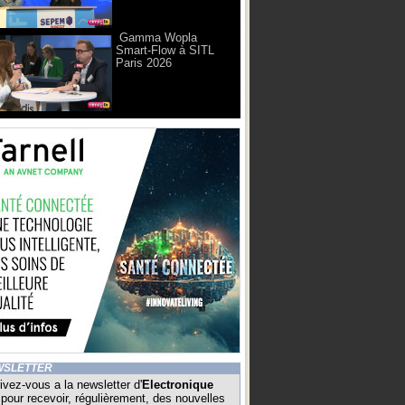
Gamma Wopla
Smart-Flow à SITL
Paris 2026
WSLETTER
ivez-vous a la newsletter d'
Electronique
pour recevoir, régulièrement, des nouvelles