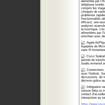
alimentée par l’IA
téléphone mobile.
compris les magas
cliniques de santé
problèmes rapidem
fonctionnalités a
efficace, une ass
analyses avancées
économique. L’éc
alimentées par l’I
enrichies avec de
Apple AirPlay 
équipées de Micro
sans fil instanta
Cisco Spatial
permet de transf
studio immersif 
Connecteurs p
avec Outlook, Sal
discussions, de r
décision grâce a
Intégration n
version bêta ce m
contact d’accéder
interactions au s
https://www.cisc