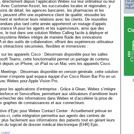
, directement depuis l’application Webex sur leur ordinateur ou leur
l’IA 
ingén
 Avec Customer Assist, les succursales locales et régionales, y
indus
ins de détail, les agences bancaires, les pharmacies et les
, peuvent offrir une expérience client de qualité, résoudre les
ent et renforcer leurs relations avec les clients. De nouvelles
ttendues plus tard cette année apporteront un routage d’appels
istance IA pour les agents et les superviseurs, ainsi que des
, le tout dans une solution Webex Calling facile à déployer et
osystème Webex intègre de manière fluide des innovations
A et des outils de collaboration, offrant des expériences utilisateur
s interactions sécurisées, flexibles et immersives :
sur les appareils Cisco : Désormais disponible pour les salles
soft Teams, cette fonctionnalité permet un partage de contenu
né depuis un iPhone, un iPad ou un Mac vers les appareils Cisco.
 Meetings : Désormais disponible en version générale, cette solution
ormer n’importe quel espace équipé d’un Cisco Room Bar Pro en un
avec Webex pour Apple Vision Pro.
our les applications d’entreprise : Grâce à Glean, Webex s’intègre
esforce et ServiceNow, permettant aux utilisateurs d’améliorer leurs
echercher des informations dans Webex et d’accélérer la prise de
ux graphes de connaissances et aux connecteurs.
ative d’Epic pour Webex Contact Center : Actuellement prévue en
ois-ci, cette intégration permettra aux agents des centres de
 plus facilement aux informations des patients tout en gérant leurs
ein du logiciel de dossier médical électronique (EHR) Epic.
o.com/