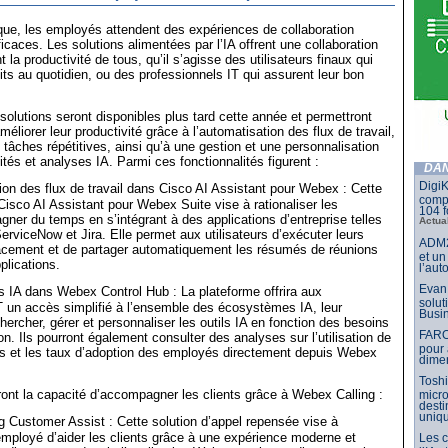
que, les employés attendent des expériences de collaboration
fficaces. Les solutions alimentées par l’IA offrent une collaboration
nt la productivité de tous, qu’il s’agisse des utilisateurs finaux qui
uits au quotidien, ou des professionnels IT qui assurent leur bon
solutions seront disponibles plus tard cette année et permettront
liorer leur productivité grâce à l’automatisation des flux de travail,
s tâches répétitives, ainsi qu’à une gestion et une personnalisation
tés et analyses IA. Parmi ces fonctionnalités figurent :
DAN
DigiK
ion des flux de travail dans Cisco AI Assistant pour Webex : Cette
compo
 Cisco AI Assistant pour Webex Suite vise à rationaliser les
104 f
gner du temps en s’intégrant à des applications d’entreprise telles
Actua
erviceNow et Jira. Elle permet aux utilisateurs d’exécuter leurs
ADM2
cacement et de partager automatiquement les résumés de réunions
et un
plications.
l’aut
Evan 
 IA dans Webex Control Hub : La plateforme offrira aux
solut
T un accès simplifié à l’ensemble des écosystèmes IA, leur
Busin
hercher, gérer et personnaliser les outils IA en fonction des besoins
FARO
on. Ils pourront également consulter des analyses sur l’utilisation de
pour 
es et les taux d’adoption des employés directement depuis Webex
dimen
Toshi
nt la capacité d’accompagner les clients grâce à Webex Calling :
micr
dest
uniq
 Customer Assist : Cette solution d’appel repensée vise à
employé d’aider les clients grâce à une expérience moderne et
Les 