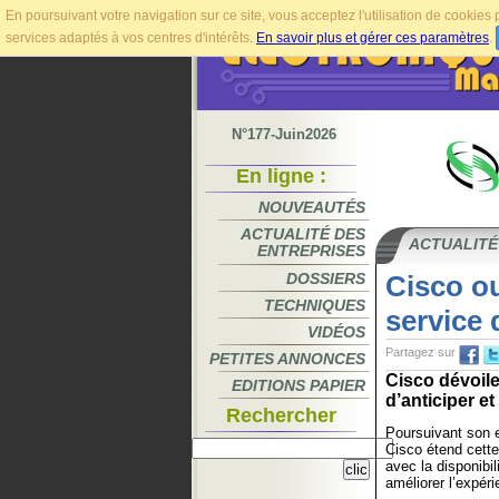
En poursuivant votre navigation sur ce site, vous acceptez l'utilisation de cookie
services adaptés à vos centres d'intérêts.
En savoir plus et gérer ces paramètres
.
N°177-Juin2026
En ligne :
NOUVEAUTÉS
ACTUALITÉ DES
ACTUALITÉ
ENTREPRISES
DOSSIERS
Cisco ou
TECHNIQUES
service 
VIDÉOS
Partagez sur
PETITES ANNONCES
Cisco dévoil
EDITIONS PAPIER
d’anticiper e
Rechercher
Poursuivant son e
Cisco étend cette
avec la disponibi
améliorer l’expéri