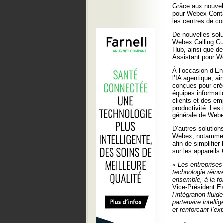
Grâce aux nouvell
pour Webex Contac
les centres de co
De nouvelles solut
Webex Calling Cu
Hub, ainsi que de
Assistant pour W
À l’occasion d’En
l’IA agentique, ai
conçues pour crée
équipes informati
clients et des em
productivité. Les
générale de Webex
D’autres solution
Webex, notamment
afin de simplifie
sur les appareil
« Les entreprises
technologie réinv
ensemble, à la f
Vice-Président Ex
l’intégration flui
partenaire intelli
et renforçant l’ex