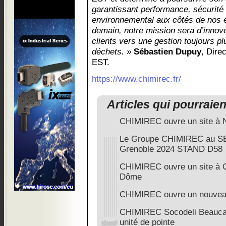
garantissant performance, sécurit
environnemental aux côtés de nos 
demain, notre mission sera d’inno
clients vers une gestion toujours p
déchets. »
Sébastien Dupuy
, Dir
EST.
https://www.chimirec.fr/
Articles qui pourraie
CHIMIREC ouvre un site à N
Le Groupe CHIMIREC au 
Grenoble 2024 STAND D58
CHIMIREC ouvre un site à Q
Dôme
CHIMIREC ouvre un nouveau
CHIMIREC Socodeli Beaucai
unité de pointe