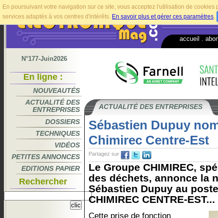
En poursuivant votre navigation sur ce site, vous acceptez l'utilisation de cookie
services adaptés à vos centres d'intérêts.
En savoir plus et gérer ces paramètres
.
accueil
.
abo
N°177-Juin2026
En ligne :
NOUVEAUTÉS
ACTUALITÉ DES
ACTUALITÉ DES ENTREPRISES
ENTREPRISES
DOSSIERS
Sébastien Dupuy nom
TECHNIQUES
Chimirec Centre-Est
VIDÉOS
Partagez sur
PETITES ANNONCES
Le Groupe CHIMIREC, spéci
EDITIONS PAPIER
des déchets, annonce la 
Rechercher
Sébastien Dupuy au poste
CHIMIREC CENTRE-EST...
Cette prise de fonction