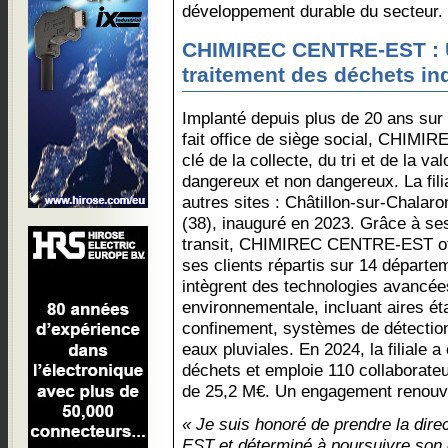
développement durable du secteur.
CHIMIREC CENTRE-EST : U
traitement des déchets ind
Implanté depuis plus de 20 ans sur 
fait office de siège social, CHIM
clé de la collecte, du tri et de la v
dangereux et non dangereux. La fili
autres sites : Châtillon-sur-Chalar
(38), inauguré en 2023. Grâce à ses 
transit, CHIMIREC CENTRE-EST off
ses clients répartis sur 14 départe
intègrent des technologies avancée
environnementale, incluant aires é
confinement, systèmes de détection
eaux pluviales. En 2024, la filiale 
déchets et emploie 110 collaborateur
de 25,2 M€. Un engagement renouve
« Je suis honoré de prendre la d
EST et déterminé à poursuivre son