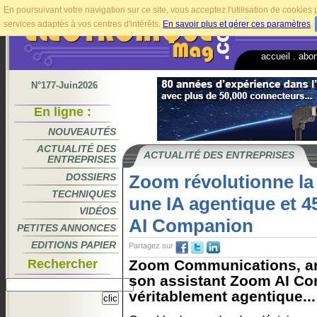
En poursuivant votre navigation sur ce site, vous acceptez l'utilisation de cookie
services adaptés à vos centres d'intérêts.
En savoir plus et gérer ces paramètres
.
accueil
.
abo
N°177-Juin2026
En ligne :
NOUVEAUTÉS
ACTUALITÉ DES
ACTUALITÉ DES ENTREPRISES
ENTREPRISES
DOSSIERS
Zoom révolutionne la 
TECHNIQUES
une IA agentique et 4
VIDÉOS
AI Companion
PETITES ANNONCES
EDITIONS PAPIER
Partagez sur
Rechercher
Zoom Communications, an
son assistant Zoom AI Co
véritablement agentique...