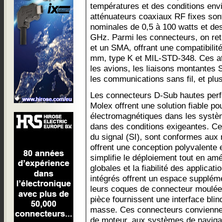
températures et des conditions envi
atténuateurs coaxiaux RF fixes so
nominales de 0,5 à 100 watts et de
GHz. Parmi les connecteurs, on re
et un SMA, offrant une compatibilit
mm, type K et MIL-STD-348. Ces at
les avions, les liaisons montante
les communications sans fil, et plu
Les connecteurs D-Sub hautes perf
Molex offrent une solution fiable po
électromagnétiques dans les systè
dans des conditions exigeantes. Ces
du signal (SI), sont conformes aux
offrent une conception polyvalente
simplifie le déploiement tout en am
globales et la fiabilité des applicat
intégrés offrent un espace suppléme
leurs coques de connecteur moulée
pièce fournissent une interface bli
masse. Ces connecteurs convienne
de moteur, aux systèmes de navigat