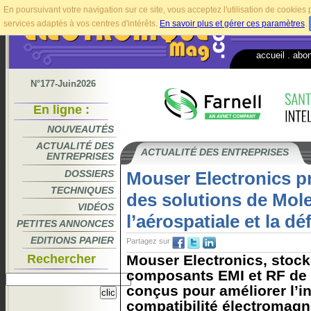
En poursuivant votre navigation sur ce site, vous acceptez l'utilisation de cookie
services adaptés à vos centres d'intérêts.
En savoir plus et gérer ces paramètres
.
accueil
.
abo
N°177-Juin2026
En ligne :
NOUVEAUTÉS
ACTUALITÉ DES
ACTUALITÉ DES ENTREPRISES
ENTREPRISES
DOSSIERS
Mouser Electronics 
TECHNIQUES
des solutions de Mol
VIDÉOS
l’aérospatiale et la d
PETITES ANNONCES
EDITIONS PAPIER
Partagez sur
Rechercher
Mouser Electronics, stoc
composants EMI et RF de 
conçus pour améliorer l’int
compatibilité électromagn