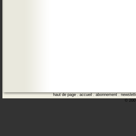
haut de page
.
accueil
.
abonnement
.
newslett
© 2007