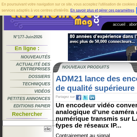
En poursuivant votre navigation sur ce site, vous acceptez l'utilisation de cookie
services adaptés à vos centres d'intérêts.
En savoir plus et gérer ces paramètres
.
accueil
.
abo
N°177-Juin2026
En ligne :
NOUVEAUTÉS
ACTUALITÉ DES
NOUVEAUX PRODUITS
ENTREPRISES
DOSSIERS
ADM21 lance des enc
TECHNIQUES
de qualité supérieure
VIDÉOS
Partagez sur
PETITES ANNONCES
Un encodeur vidéo convert
EDITIONS PAPIER
analogique d’une caméra 
Rechercher
numérique transmis sur L
types de réseaux IP...
Contrairement au signal