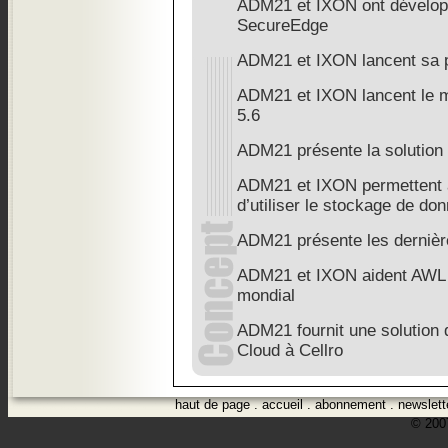
ADM21 et IXON ont développ
SecureEdge
ADM21 et IXON lancent sa 
ADM21 et IXON lancent le m
5.6
ADM21 présente la solution
ADM21 et IXON permettent à
d’utiliser le stockage de do
ADM21 présente les dernièr
ADM21 et IXON aident AWL à
mondial
ADM21 fournit une solution 
Cloud à Cellro
haut de page
.
accueil
.
abonnement
.
newslett
© 2007