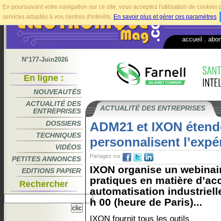
En poursuivant votre navigation sur ce site, vous acceptez l'utilisation de cookie
services adaptés à vos centres d'intérêts.
En savoir plus et gérer ces paramètres
.
accueil
.
abo
N°177-Juin2026
En ligne :
NOUVEAUTÉS
ACTUALITÉ DES
ACTUALITÉ DES ENTREPRISES
ENTREPRISES
DOSSIERS
ADM21 et IXON étend
TECHNIQUES
personnalisent l’expér
VIDÉOS
Partagez sur
PETITES ANNONCES
IXON organise un webinair
EDITIONS PAPIER
pratiques en matière d’ac
Rechercher
automatisation industriell
h 00 (heure de Paris)...
IXON fournit tous les outils