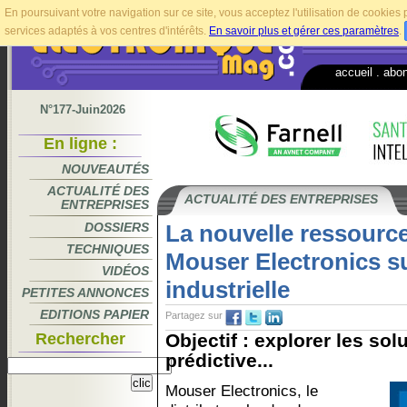
En poursuivant votre navigation sur ce site, vous acceptez l'utilisation de cookie
services adaptés à vos centres d'intérêts.
En savoir plus et gérer ces paramètres
.
accueil
.
abo
N°177-Juin2026
En ligne :
NOUVEAUTÉS
ACTUALITÉ DES
ACTUALITÉ DES ENTREPRISES
ENTREPRISES
DOSSIERS
La nouvelle ressource
TECHNIQUES
Mouser Electronics su
VIDÉOS
industrielle
PETITES ANNONCES
EDITIONS PAPIER
Partagez sur
Rechercher
Objectif : explorer les so
prédictive...
Mouser Electronics, le