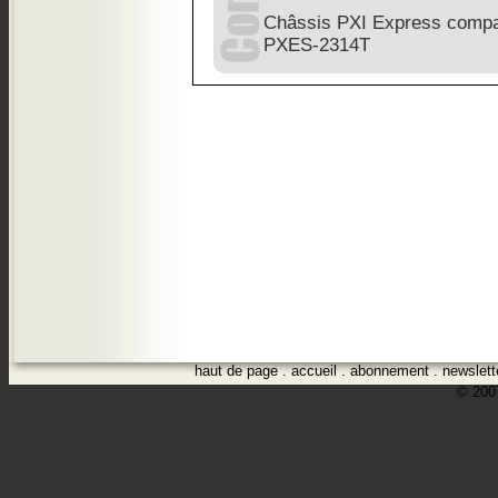
Châssis PXI Express compac
PXES-2314T
haut de page
.
accueil
.
abonnement
.
newslett
© 2007