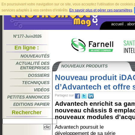
En poursuivant votre navigation sur ce site, vous acceptez l'utilisation de cookie
services adaptés à vos centres d'intérêts.
En savoir plus et gérer ces paramètres
.
accueil
.
abo
N°177-Juin2026
En ligne :
NOUVEAUTÉS
ACTUALITÉ DES
NOUVEAUX PRODUITS
ENTREPRISES
DOSSIERS
Nouveau produit iDA
TECHNIQUES
d’Advantech et offre s
VIDÉOS
Partagez sur
PETITES ANNONCES
Advantech enrichit sa g
EDITIONS PAPIER
nouveau châssis 8 empla
Rechercher
nouveaux modules d’acquis
Advantech poursuit le
développement de sa série