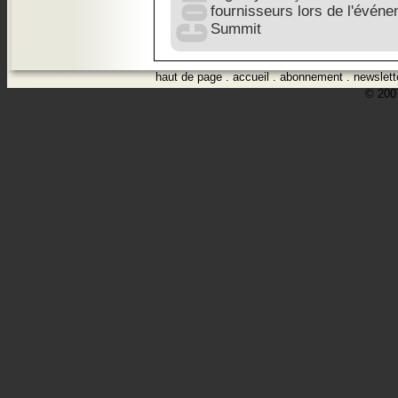
fournisseurs lors de l'évé
Summit
haut de page
.
accueil
.
abonnement
.
newslett
© 2007