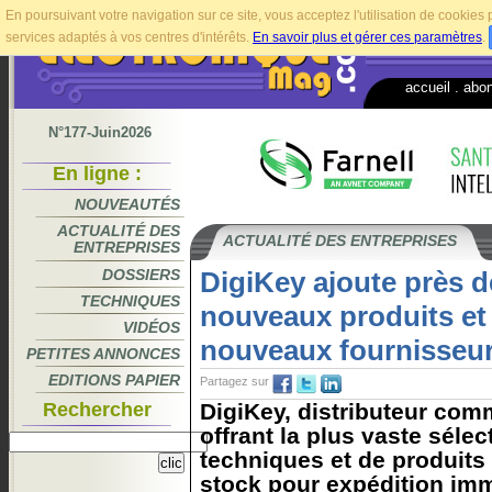
En poursuivant votre navigation sur ce site, vous acceptez l'utilisation de cookie
services adaptés à vos centres d'intérêts.
En savoir plus et gérer ces paramètres
.
accueil
.
abo
N°177-Juin2026
En ligne :
NOUVEAUTÉS
ACTUALITÉ DES
ACTUALITÉ DES ENTREPRISES
ENTREPRISES
DOSSIERS
DigiKey ajoute près d
TECHNIQUES
nouveaux produits et
VIDÉOS
nouveaux fournisseu
PETITES ANNONCES
EDITIONS PAPIER
Partagez sur
Rechercher
DigiKey, distributeur com
offrant la plus vaste sél
techniques et de produits
stock pour expédition immé