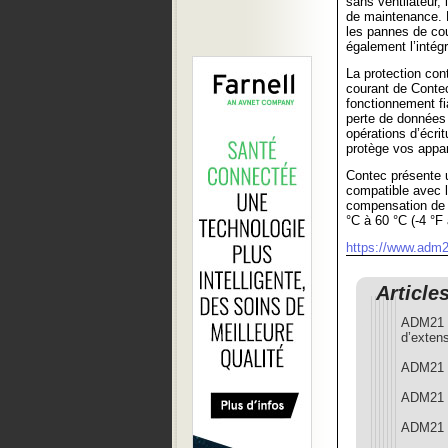
sans ventilateur, 
de maintenance. L
les pannes de co
également l’intég
La protection con
courant de Contec
fonctionnement fia
perte de données
opérations d’écri
protège vos appar
Contec présente
compatible avec 
compensation de j
°C à 60 °C (-4 °F 
https://www.adm21
Article
ADM21 p
d’exte
ADM21 l
ADM21 d
ADM21 e