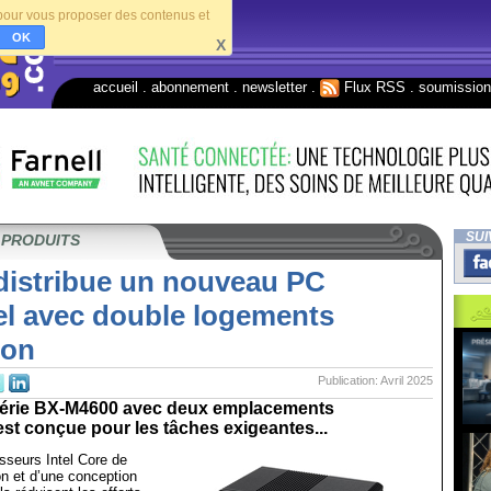
s pour vous proposer des contenus et
OK
X
accueil
.
abonnement
.
newsletter
.
Flux RSS
.
soumissio
SUI
 PRODUITS
istribue un nouveau PC
el avec double logements
ion
Publication: Avril 2025
série BX-M4600 avec deux emplacements
est conçue pour les tâches exigeantes...
sseurs Intel Core de
n et d’une conception