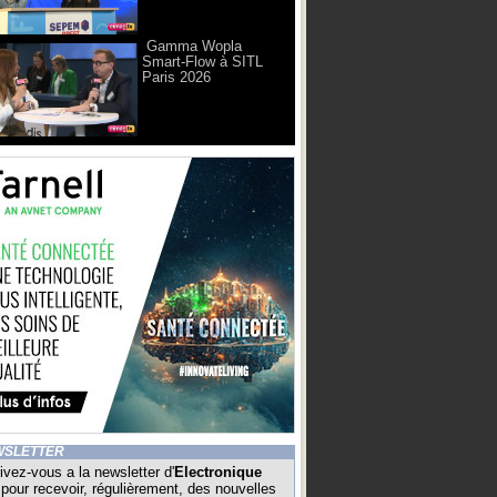
Gamma Wopla
Smart-Flow à SITL
Paris 2026
WSLETTER
ivez-vous a la newsletter d'
Electronique
pour recevoir, régulièrement, des nouvelles