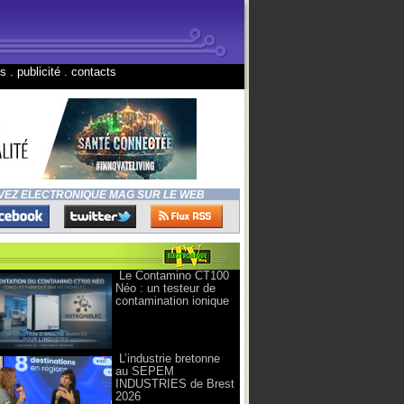
ns
.
publicité
.
contacts
VEZ ELECTRONIQUE MAG SUR LE WEB
Le Contamino CT100
Néo : un testeur de
contamination ionique
L’industrie bretonne
au SEPEM
INDUSTRIES de Brest
2026