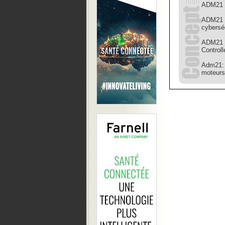
ADM21 e
ADM21 p
cybersé
ADM21 
Controll
Adm21: 
moteur