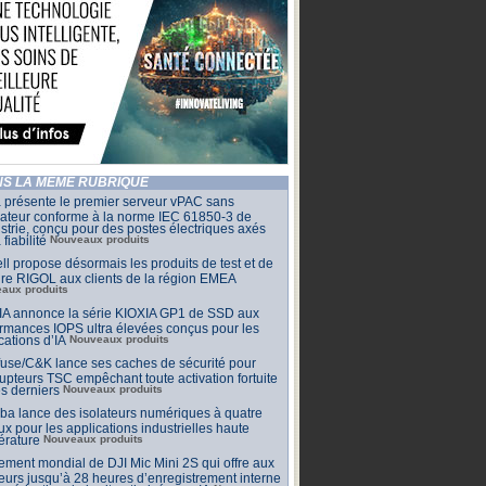
S LA MÊME RUBRIQUE
 présente le premier serveur vPAC sans
lateur conforme à la norme IEC 61850-3 de
ustrie, conçu pour des postes électriques axés
 fiabilité
Nouveaux produits
ll propose désormais les produits de test et de
re RIGOL aux clients de la région EMEA
aux produits
IA annonce la série KIOXIA GP1 de SSD aux
rmances IOPS ultra élevées conçus pour les
cations d’IA
Nouveaux produits
lfuse/C&K lance ses caches de sécurité pour
rupteurs TSC empêchant toute activation fortuite
s derniers
Nouveaux produits
ba lance des isolateurs numériques à quatre
x pour les applications industrielles haute
érature
Nouveaux produits
ment mondial de DJI Mic Mini 2S qui offre aux
eurs jusqu’à 28 heures d’enregistrement interne