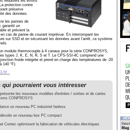
ils réduisent les efforts
a protection contre
urant préserve
rité des données.
tre les pannes de
 garantit un
ble et prévient la
 en cas de panne de courant imprévue. En interrompant les
ture sur SSD et en sécurisant les données avant l’arrêt, ce système
eils.
 un module thermocouple à 4 canaux pour la série CONPROSYS,
les types J, K, E, N, R, S et T. Le CPS-SSI-4C comprend une
onction froide intégrée et prend en charge des températures de -20
à 140 °F).
.fr/
s qui pourraient vous intéresser
résente les nouveaux modèles d'entrées / sorties et de cartes
nsions CONPROSYS
ance un nouveau PC industriel fanless
évoile un nouveau box PC compact
NE
Inscr
t Contec optimisent la fabrication de véhicules électriques
Mag