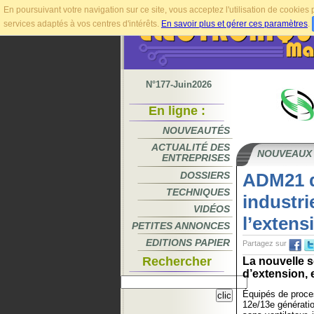
En poursuivant votre navigation sur ce site, vous acceptez l'utilisation de cookie
services adaptés à vos centres d'intérêts.
En savoir plus et gérer ces paramètres
.
N°177-Juin2026
En ligne :
NOUVEAUTÉS
ACTUALITÉ DES
NOUVEAUX
ENTREPRISES
DOSSIERS
ADM21 d
TECHNIQUES
industri
VIDÉOS
l’extens
PETITES ANNONCES
EDITIONS PAPIER
Partagez sur
Rechercher
La nouvelle 
d’extension, 
Équipés de proce
12e/13e génératio