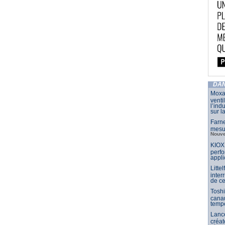
DAN
Moxa
venti
l’ind
sur la
Farne
mesu
Nouve
KIOX
perfo
appli
Litte
inter
de ce
Toshi
canau
temp
Lance
créat