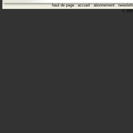
haut de page
.
accueil
.
abonnement
.
newslett
© 2007