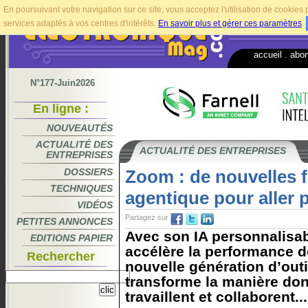
En poursuivant votre navigation sur ce site, vous acceptez l'utilisation de cookie
services adaptés à vos centres d'intérêts.
En savoir plus et gérer ces paramètres
.
accueil
.
abo
N°177-Juin2026
En ligne :
NOUVEAUTÉS
ACTUALITÉ DES
ACTUALITÉ DES ENTREPRISES
ENTREPRISES
DOSSIERS
Zoom : de nouvelles f
TECHNIQUES
agentique pour aller p
VIDÉOS
Partagez sur
PETITES ANNONCES
Avec son IA personnalisa
EDITIONS PAPIER
accélère la performance d
Rechercher
nouvelle génération d’out
transforme la manière don
travaillent et collaborent...