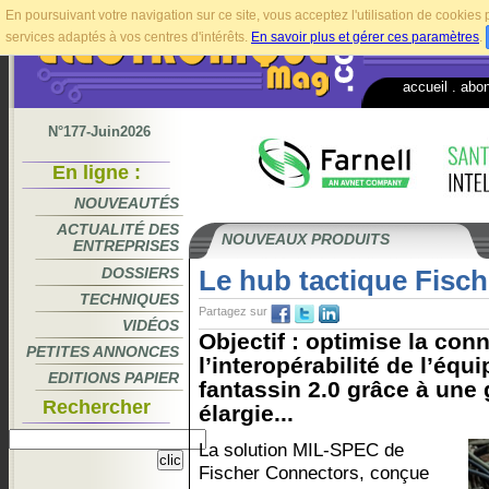
En poursuivant votre navigation sur ce site, vous acceptez l'utilisation de cookie
services adaptés à vos centres d'intérêts.
En savoir plus et gérer ces paramètres
.
accueil
.
abo
N°177-Juin2026
En ligne :
NOUVEAUTÉS
ACTUALITÉ DES
NOUVEAUX PRODUITS
ENTREPRISES
DOSSIERS
Le hub tactique Fis
TECHNIQUES
Partagez sur
VIDÉOS
Objectif : optimise la conn
PETITES ANNONCES
l’interopérabilité de l’é
EDITIONS PAPIER
fantassin 2.0 grâce à un
Rechercher
élargie...
La solution MIL-SPEC de
Fischer Connectors, conçue