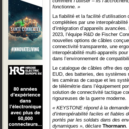
comment l’utiliser – ils l’accrochent,
fonctionne. »
La fiabilité et la facilité d’utilisa
complétées par une interopérabilité
d’intégration d’appareils avancées
2023, l’équipe R&D de Fischer Con
nouvelles options de câbles conçu
connectivité transparente, une erg
interopérabilité multi-appareils pou
dans l’environnement de compatibili
Le catalogue de câbles offre des opt
EUD, des batteries, des systèmes ra
les caméras de casque et les systè
de télémétrie dans l’équipement porté
solution de connectivité tactique 
rigoureuses de la guerre moderne.
« KEYSTONE répond à la demande c
d’interopérabilité faciles et fiabl
portés par les soldats dans des en
dynamiques »
, déclare
Thormann
.