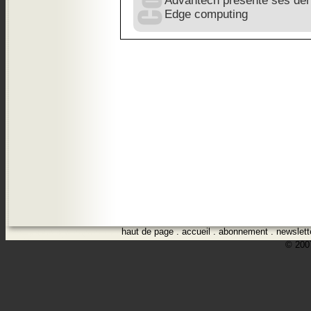
Advantech présente ses der
Edge computing
haut de page
.
accueil
.
abonnement
.
newslett
© 2007