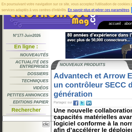
En poursuivant votre navigation sur ce site, vous acceptez l'utilisation de cookie
services adaptés à vos centres d'intérêts.
En savoir plus et gérer ces paramètres
.
accueil
.
abo
N°177-Juin2026
En ligne :
NOUVEAUTÉS
ACTUALITÉ DES
NOUVEAUX PRODUITS
ENTREPRISES
DOSSIERS
Advantech et Arrow E
TECHNIQUES
un contrôleur SECC d
VIDÉOS
génération
PETITES ANNONCES
EDITIONS PAPIER
Partagez sur
Rechercher
Une nouvelle collaboratio
capacités matérielles av
logiciel conforme à la no
afin d’accélérer le déploi