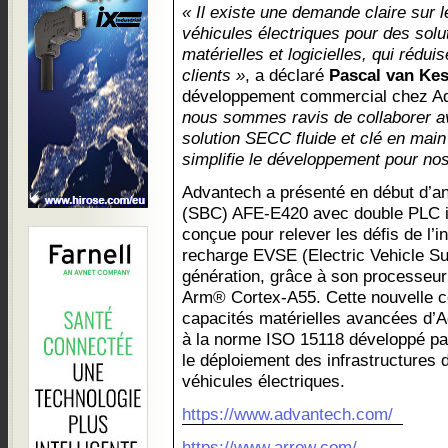
« Il existe une demande claire sur 
véhicules électriques pour des solut
matérielles et logicielles, qui rédui
clients »
, a déclaré
Pascal van Kes
développement commercial chez A
nous sommes ravis de collaborer a
solution SECC fluide et clé en main 
simplifie le développement pour nos
Advantech a présenté en début d’a
(SBC) AFE-E420 avec double PLC in
conçue pour relever les défis de l’
recharge EVSE (Electric Vehicle S
génération, grâce à son processeu
Arm® Cortex-A55. Cette nouvelle co
capacités matérielles avancées d’A
à la norme ISO 15118 développé par
le déploiement des infrastructures d
véhicules électriques.
https://www.advantech.com/
https://www.arrow.com/