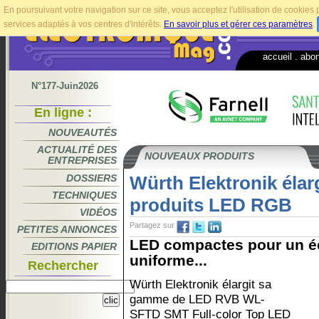
En poursuivant votre navigation sur ce site, vous acceptez l'utilisation de cookie
services adaptés à vos centres d'intérêts.
En savoir plus et gérer ces paramètres
.
accueil
.
abo
N°177-Juin2026
En ligne :
NOUVEAUTÉS
ACTUALITÉ DES
NOUVEAUX PRODUITS
ENTREPRISES
DOSSIERS
Würth Elektronik éla
TECHNIQUES
produits LED RGB
VIDÉOS
Partagez sur
PETITES ANNONCES
LED compactes pour un éc
EDITIONS PAPIER
uniforme...
Rechercher
Würth Elektronik élargit sa
gamme de LED RVB WL-
SFTD SMT Full-color Top LED