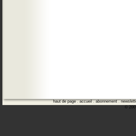
haut de page
.
accueil
.
abonnement
.
newslett
© 2007