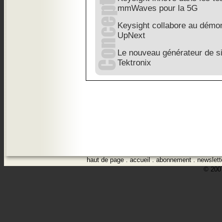
mmWaves pour la 5G
Keysight collabore au démo
UpNext
Le nouveau générateur de si
Tektronix
haut de page
.
accueil
.
abonnement
.
newslett
© 2007