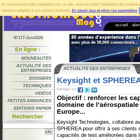
En poursuivant votre navigation sur ce site, vous acceptez l'utilisation de cookie
services adaptés à vos centres d'intérêts.
En savoir plus et gérer ces paramètres
.
accueil
.
abo
N°177-Juin2026
En ligne :
NOUVEAUTÉS
ACTUALITÉ DES
ACTUALITÉ DES ENTREPRISES
ENTREPRISES
DOSSIERS
Keysight et SPHEREA
TECHNIQUES
Partagez sur
VIDÉOS
Objectif : renforcer les ca
PETITES ANNONCES
domaine de l’aérospatiale 
EDITIONS PAPIER
Europe...
Rechercher
Keysight Technologies, collabore a
SPHEREA pour offrir à ses clients 
capacités de test améliorées dans 