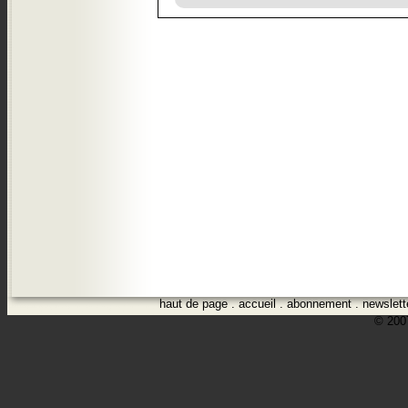
haut de page
.
accueil
.
abonnement
.
newslett
© 2007