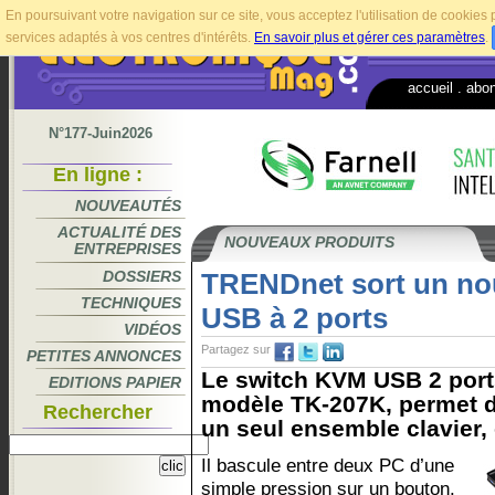
En poursuivant votre navigation sur ce site, vous acceptez l'utilisation de cookie
services adaptés à vos centres d'intérêts.
En savoir plus et gérer ces paramètres
.
accueil
.
abo
N°177-Juin2026
En ligne :
NOUVEAUTÉS
ACTUALITÉ DES
NOUVEAUX PRODUITS
ENTREPRISES
DOSSIERS
TRENDnet sort un no
TECHNIQUES
USB à 2 ports
VIDÉOS
Partagez sur
PETITES ANNONCES
Le switch KVM USB 2 por
EDITIONS PAPIER
modèle TK-207K, permet d
Rechercher
un seul ensemble clavier, 
Il bascule entre deux PC d’une
simple pression sur un bouton.