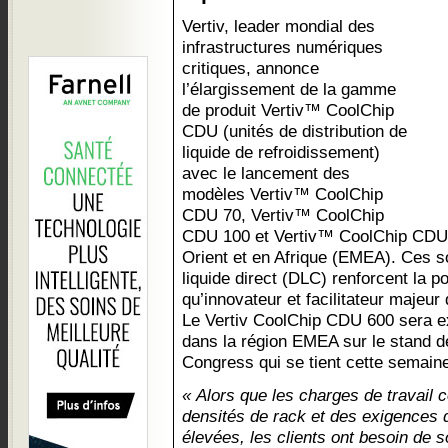
Vertiv, leader mondial des
infrastructures numériques
critiques, annonce
l’élargissement de la gamme
de produit Vertiv™ CoolChip
CDU (unités de distribution de
liquide de refroidissement)
avec le lancement des
modèles Vertiv™ CoolChip
CDU 70, Vertiv™ CoolChip
CDU 100 et Vertiv™ CoolChip CDU
Orient et en Afrique (EMEA). Ces s
liquide direct (DLC) renforcent la po
qu’innovateur et facilitateur majeur 
Le Vertiv CoolChip CDU 600 sera ex
dans la région EMEA sur le stand d
Congress qui se tient cette semain
« Alors que les charges de travail 
densités de rack et des exigences 
élevées, les clients ont besoin de s