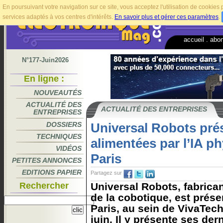
En poursuivant votre navigation sur ce site, vous acceptez l'utilisation de cookie
services adaptés à vos centres d'intérêts.
En savoir plus et gérer ces paramètres
.
accueil
.
abo
N°177-Juin2026
En ligne :
NOUVEAUTÉS
ACTUALITÉ DES
ACTUALITÉ DES ENTREPRISES
ENTREPRISES
DOSSIERS
Universal Robots pré
TECHNIQUES
alimentées par l’IA p
VIDÉOS
Paris
PETITES ANNONCES
EDITIONS PAPIER
Partagez sur
Rechercher
Universal Robots, fabrican
de la cobotique, est prés
Paris, au sein de VivaTech
juin. Il y présente ses de