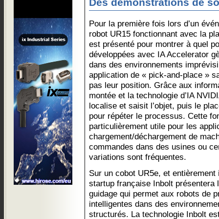
Des démonstrations de so
Pour la première fois lors d’un év
robot UR15 fonctionnant avec la pl
est présenté pour montrer à quel poi
développées avec IA Accelerator gèr
dans des environnements imprévisibl
application de « pick-and-place » s
pas leur position. Grâce aux inform
montée et la technologie d’IA NVIDIA
localise et saisit l’objet, puis le pl
pour répéter le processus. Cette fon
particulièrement utile pour les appl
chargement/déchargement de machi
commandes dans des usines ou cent
variations sont fréquentes.
Sur un cobot UR5e, et entièrement i
startup française Inbolt présentera 
guidage qui permet aux robots de p
intelligentes dans des environnem
structurés. La technologie Inbolt es