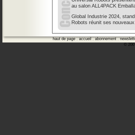
au salon ALL4PACK Emballa
Global Industrie 2024, stand
Robots réunit ses nouveaux 
haut de page
.
accueil
.
abonnement
.
newslett
© 2007