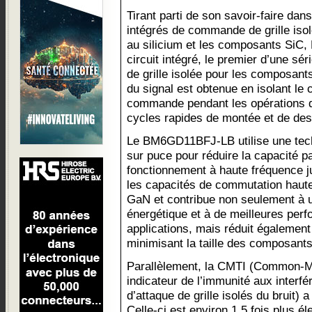
Tirant parti de son savoir-faire dan
intégrés de commande de grille iso
au silicium et les composants SiC
circuit intégré, le premier d’une s
de grille isolée pour les composan
du signal est obtenue en isolant le
commande pendant les opérations 
cycles rapides de montée et de des
Le BM6GD11BFJ-LB utilise une techn
sur puce pour réduire la capacité p
fonctionnement à haute fréquence 
les capacités de commutation hau
GaN et contribue non seulement à un
énergétique et à de meilleures per
applications, mais réduit égalemen
minimisant la taille des composants
Parallèlement, la CMTI (Common-M
indicateur de l’immunité aux interfé
d’attaque de grille isolés du bruit)
Celle-ci est environ 1,5 fois plus é