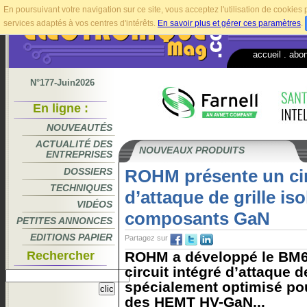
En poursuivant votre navigation sur ce site, vous acceptez l'utilisation de cookie
services adaptés à vos centres d'intérêts.
En savoir plus et gérer ces paramètres
.
accueil
.
abo
N°177-Juin2026
En ligne :
NOUVEAUTÉS
ACTUALITÉ DES
NOUVEAUX PRODUITS
ENTREPRISES
DOSSIERS
ROHM présente un cir
TECHNIQUES
d’attaque de grille iso
VIDÉOS
composants GaN
PETITES ANNONCES
EDITIONS PAPIER
Partagez sur
Rechercher
ROHM a développé le BM
circuit intégré d’attaque de
spécialement optimisé po
des HEMT HV-GaN...