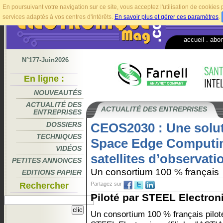
En poursuivant votre navigation sur ce site, vous acceptez l'utilisation de cookie
services adaptés à vos centres d'intérêts.
En savoir plus et gérer ces paramètres
.
accueil
.
abo
N°177-Juin2026
En ligne :
NOUVEAUTÉS
ACTUALITÉ DES
ACTUALITÉ DES ENTREPRISES
ENTREPRISES
DOSSIERS
CEOS2030 : Une solut
TECHNIQUES
Space Edge Computin
VIDÉOS
satellites d’observati
PETITES ANNONCES
Un consortium 100 % français
EDITIONS PAPIER
Rechercher
Partagez sur
Piloté par STEEL Electroni
Un consortium 100 % français pilot