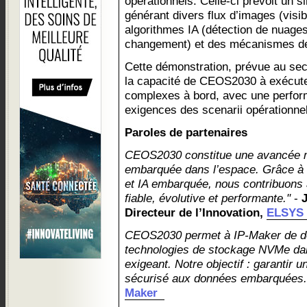
opérationnels. Celle-ci prévoit un s
générant divers flux d’images (visib
algorithmes IA (détection de nuages,
changement) et des mécanismes d
Cette démonstration, prévue au se
la capacité de CEOS2030 à exécuter
complexes à bord, avec une perfor
exigences des scenarii opérationnel
Paroles de partenaires
CEOS2030 constitue une avancée ma
embarquée dans l’espace. Grâce à n
et IA embarquée, nous contribuons à
fiable, évolutive et performante."
-
Directeur de l’Innovation,
ELSYS 
CEOS2030 permet à IP-Maker de dé
technologies de stockage NVMe dan
exigeant. Notre objectif : garantir u
sécurisé aux données embarquées.
Maker