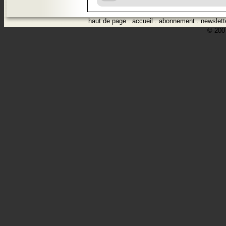
haut de page
.
accueil
.
abonnement
.
newslett
© 2007