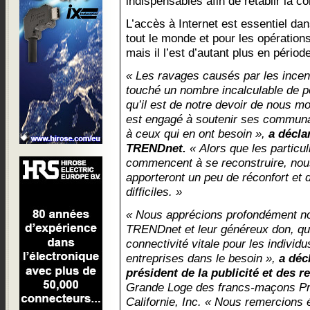
indispensables afin de rétablir la con
L’accès à Internet est essentiel da
tout le monde et pour les opération
mais il l’est d’autant plus en pério
« Les ravages causés par les incen
touché un nombre incalculable de 
qu’il est de notre devoir de nous m
est engagé à soutenir ses communau
à ceux qui en ont besoin »,
a décla
TRENDnet.
« Alors que les particul
commencent à se reconstruire, no
apporteront un peu de réconfort et
difficiles. »
« Nous apprécions profondément no
TRENDnet et leur généreux don, qui 
connectivité vitale pour les individus
entreprises dans le besoin »,
a décl
président de la publicité et des r
Grande Loge des francs-maçons Prin
Californie, Inc. « Nous remercions