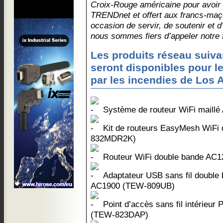
Croix-Rouge américaine pour avoir
TRENDnet et offert aux francs-maç
occasion de servir, de soutenir et
nous sommes fiers d’appeler notre 
Les produits réseau suiv
seront disponibles pour 
par les incendies de Los 
Système de routeur WiFi mail
Kit de routeurs EasyMesh WiFi
832MDR2K)
Routeur WiFi double bande AC
Adaptateur USB sans fil double
AC1900 (TEW-809UB)
Point d’accès sans fil intérieu
(TEW-823DAP)