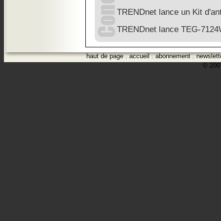
TRENDnet lance un Kit d'ant
TRENDnet lance TEG-712
haut de page
.
accueil
.
abonnement
.
newslett
© 2007