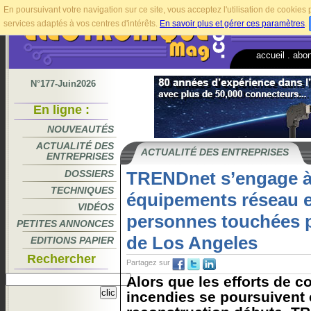
En poursuivant votre navigation sur ce site, vous acceptez l'utilisation de cookie
services adaptés à vos centres d'intérêts.
En savoir plus et gérer ces paramètres
.
accueil
.
abo
N°177-Juin2026
En ligne :
NOUVEAUTÉS
ACTUALITÉ DES
ACTUALITÉ DES ENTREPRISES
ENTREPRISES
DOSSIERS
TRENDnet s’engage à 
TECHNIQUES
équipements réseau e
VIDÉOS
personnes touchées p
PETITES ANNONCES
de Los Angeles
EDITIONS PAPIER
Rechercher
Partagez sur
Alors que les efforts de 
incendies se poursuivent 