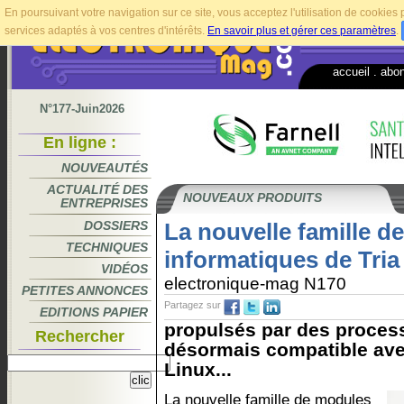
En poursuivant votre navigation sur ce site, vous acceptez l'utilisation de cookie
services adaptés à vos centres d'intérêts.
En savoir plus et gérer ces paramètres
.
accueil
.
abo
N°177-Juin2026
En ligne :
NOUVEAUTÉS
ACTUALITÉ DES
NOUVEAUX PRODUITS
ENTREPRISES
DOSSIERS
La nouvelle famille d
TECHNIQUES
informatiques de Tria
VIDÉOS
electronique-mag N170
PETITES ANNONCES
Partagez sur
EDITIONS PAPIER
propulsés par des proces
Rechercher
désormais compatible ave
Linux...
La nouvelle famille de modules