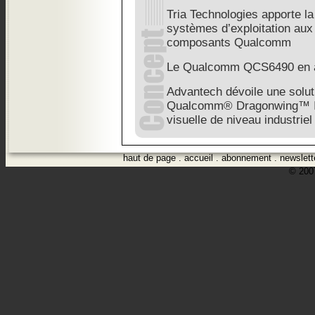
Tria Technologies apporte la
systèmes d’exploitation au
composants Qualcomm
Le Qualcomm QCS6490 en a
Advantech dévoile une solut
Qualcomm® Dragonwing™ IQ9
visuelle de niveau industriel
haut de page
.
accueil
.
abonnement
.
newslett
© 2007