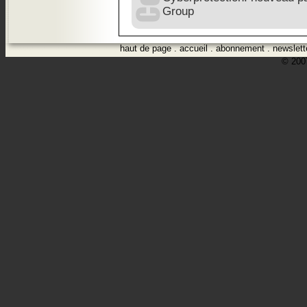
Group
haut de page
.
accueil
.
abonnement
.
newslett
© 2007