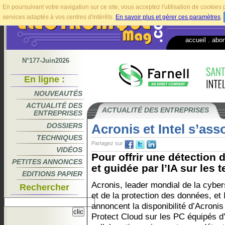
En poursuivant votre navigation sur ce site, vous acceptez l'utilisation de cookie
services adaptés à vos centres d'intérêts.
En savoir plus et gérer ces paramètres
.
accueil
.
abo
N°177-Juin2026
En ligne :
NOUVEAUTÉS
ACTUALITÉ DES
ACTUALITÉ DES ENTREPRISES
ENTREPRISES
DOSSIERS
Acronis et Intel s’ass
TECHNIQUES
Partagez sur
VIDÉOS
Pour offrir une détection
PETITES ANNONCES
et guidée par l’IA sur les 
EDITIONS PAPIER
Acronis, leader mondial de la cyber
Rechercher
et de la protection des données, et 
annoncent la disponibilité d’Acroni
Protect Cloud sur les PC équipés d’