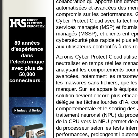
collaboration qui apporte une détec
automatisées et avancées des mena
compromis sur les performances. Gr
Cyber Protect Cloud avec la technol
services managés (MSP) et fournis
managés (MSSP), et clients entrepr
cybersécurité plus rapide et plus e
aux utilisateurs confrontés à des r
Acronis Cyber Protect Cloud utilise 
neutraliser en temps réel les mena
analysant les comportements pour id
avancées, notamment les ransomwar
les malwares sans fichiers, que les 
manquer. Sur les appareils équipés 
solution devient encore plus effic
délègue les tâches lourdes d’IA, c
comportementale et le scoring des a
traitement neuronal (NPU) du proce
de la CPU vers la NPU permet de réd
du processeur selon les tests intern
performances, prolongeant l’autono