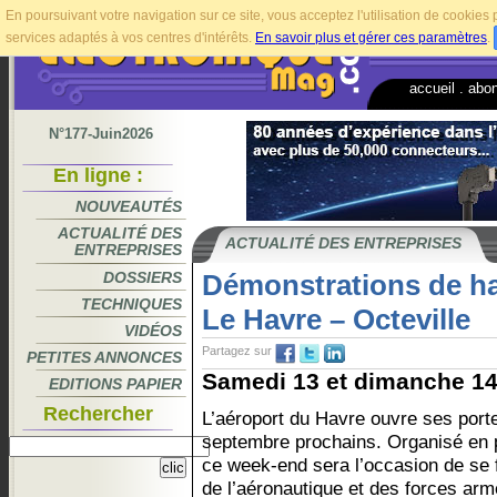
En poursuivant votre navigation sur ce site, vous acceptez l'utilisation de cookie
services adaptés à vos centres d'intérêts.
En savoir plus et gérer ces paramètres
.
accueil
.
abo
N°177-Juin2026
En ligne :
NOUVEAUTÉS
ACTUALITÉ DES
ACTUALITÉ DES ENTREPRISES
ENTREPRISES
DOSSIERS
Démonstrations de hau
TECHNIQUES
Le Havre – Octeville
VIDÉOS
Partagez sur
PETITES ANNONCES
Samedi 13 et dimanche 14
EDITIONS PAPIER
Rechercher
L’aéroport du Havre ouvre ses porte
septembre prochains. Organisé en pa
ce week-end sera l’occasion de se f
de l’aéronautique et des forces armé