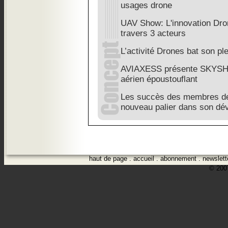
usages drone
UAV Show: L'innovation Dron
travers 3 acteurs
L’activité Drones bat son p
AVIAXESS présente SKYSH
aérien époustouflant
Les succès des membres de
nouveau palier dans son dé
haut de page
.
accueil
.
abonnement
.
newslett
© 2007