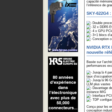
capacité mémoire 
l’inférence de gr
SKY-622G4 :
Double proce
32 x DDR5 
4 x GPU PCIe 
3+1 blocs d’a
Conception 
NVIDIA RTX 
nouvelle réf
Basée sur l’archi
performances exce
Jusqu’à 4 part
taux d’occupation
Jusqu’à 96 G
LLM plus vastes
Davantage de 
instance MIG
Interface PCI
TDP configura
Conçu pour les e
conception indus