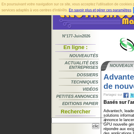
En poursuivant votre navigation sur ce site, vous acceptez l'utilisation de cookie
services adaptés à vos centres d'intérêts.
En savoir plus et gérer ces paramètres
.
N°177-Juin2026
En ligne :
NOUVEAUTÉS
ACTUALITÉ DES
NOUVEAUX
ENTREPRISES
DOSSIERS
Advante
TECHNIQUES
de nouve
VIDÉOS
Partagez sur
PETITES ANNONCES
Basés sur l’a
EDITIONS PAPIER
Rechercher
Advantech, leade
solutions informa
annonce le lance
GPU nouvelle gén
répondre aux exi
des applications I