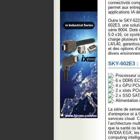
connectivité com
permet aux entrep
applications IA d
Outre le SKY-622
602E3, une solu
série 8004. Dot
5.0 x16, ce systè
charge plusieurs
L4/L40, garantis
et des options d’i
divers environnem
SKY-602E3 :
Processeur 
6 x DDR5 E
4 x GPU PCIe 
2 x slots PCI
2 x SSD SATA
Alimentation
La série de serve
d’entreprise et à 
services cloud. C
l’architecture mul
que la santé ou l
NVIDIA EGX, les 
computing intellig