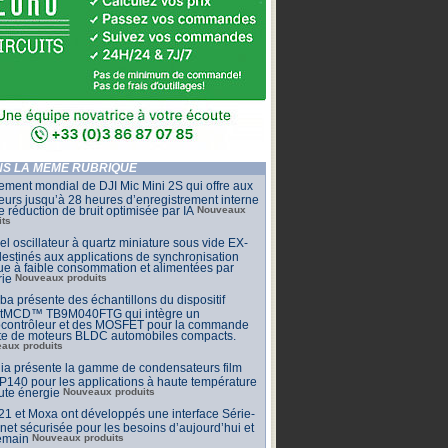
S LA MÊME RUBRIQUE
ment mondial de DJI Mic Mini 2S qui offre aux
eurs jusqu’à 28 heures d’enregistrement interne
e réduction de bruit optimisée par IA
Nouveaux
its
l oscillateur à quartz miniature sous vide EX-
estinés aux applications de synchronisation
que à faible consommation et alimentées par
rie
Nouveaux produits
ba présente des échantillons du dispositif
tMCD™ TB9M040FTG qui intègre un
ocontrôleur et des MOSFET pour la commande
cte de moteurs BLDC automobiles compacts.
aux produits
ia présente la gamme de condensateurs film
140 pour les applications à haute température
ute énergie
Nouveaux produits
 et Moxa ont développés une interface Série-
net sécurisée pour les besoins d’aujourd’hui et
emain
Nouveaux produits