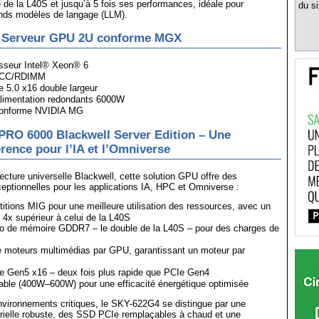
de la L40S et jusqu’à 5 fois ses performances, idéale pour
du si
ands modèles de langage (LLM).
 Serveur GPU 2U conforme MGX
sseur Intel® Xeon® 6
ECC/RDIMM
5.0 x16 double largeur
limentation redondants 6000W
conforme NVIDIA MG
PRO 6000 Blackwell Server Edition – Une
érence pour l’IA et l’Omniverse
tecture universelle Blackwell, cette solution GPU offre des
ptionnelles pour les applications IA, HPC et Omniverse :
itions MIG pour une meilleure utilisation des ressources, avec un
 4x supérieur à celui de la L40S
o de mémoire GDDR7 – le double de la L40S – pour des charges de
moteurs multimédias par GPU, garantissant un moteur par
e Gen5 x16 – deux fois plus rapide que PCIe Gen4
ble (400W–600W) pour une efficacité énergétique optimisée
nvironnements critiques, le SKY-622G4 se distingue par une
trielle robuste, des SSD PCIe remplaçables à chaud et une