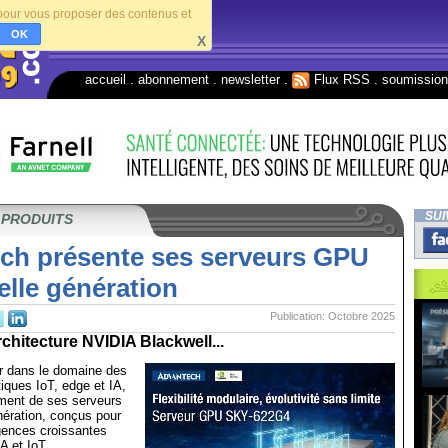
s pour vous proposer des contenus et
OK
X
accueil
.
abonnement
.
newsletter
.
Flux RSS
.
soumissio
SUI
 PRODUITS
ch présente ses serveurs GPU
lle génération
Publication: Octobre 2025
rchitecture NVIDIA Blackwell...
r dans le domaine des
tiques IoT, edge et IA,
ment de ses serveurs
ération, conçus pour
gences croissantes
A et IoT.