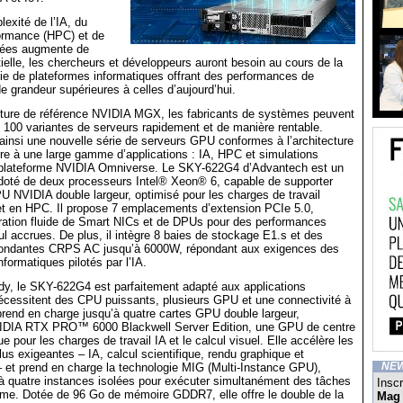
lexité de l’IA, du
formance (HPC) et de
nées augmente de
elle, les chercheurs et développeurs auront besoin au cours de la
ie de plateformes informatiques offrant des performances de
de grandeur supérieures à celles d’aujourd’hui.
ecture de référence NVIDIA MGX, les fabricants de systèmes peuvent
 100 variantes de serveurs rapidement et de manière rentable.
insi une nouvelle série de serveurs GPU conformes à l’architecture
e à une large gamme d’applications : IA, HPC et simulations
 plateforme NVIDIA Omniverse. Le SKY-622G4 d’Advantech est un
oté de deux processeurs Intel® Xeon® 6, capable de supporter
U NVIDIA double largeur, optimisé pour les charges de travail
 et en HPC. Il propose 7 emplacements d’extension PCIe 5.0,
gration fluide de Smart NICs et de DPUs pour des performances
ul accrues. De plus, il intègre 8 baies de stockage E1.s et des
dondantes CRPS AC jusqu’à 6000W, répondant aux exigences des
formatiques pilotés par l’IA.
dy, le SKY-622G4 est parfaitement adapté aux applications
écessitent des CPU puissants, plusieurs GPU et une connectivité à
 prend en charge jusqu’à quatre cartes GPU double largeur,
IDIA RTX PRO™ 6000 Blackwell Server Edition, une GPU de centre
 pour les charges de travail IA et le calcul visuel. Elle accélère les
lus exigeantes – IA, calcul scientifique, rendu graphique et
– et prend en charge la technologie MIG (Multi-Instance GPU),
NE
à quatre instances isolées pour exécuter simultanément des tâches
Inscr
sme. Dotée de 96 Go de mémoire GDDR7, elle offre le double de la
Mag