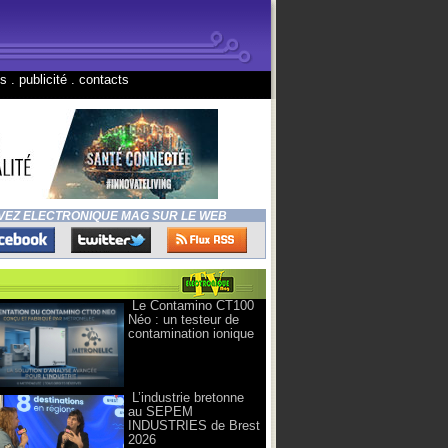
ns
.
publicité
.
contacts
VEZ ELECTRONIQUE MAG SUR LE WEB
Le Contamino CT100
Néo : un testeur de
contamination ionique
L’industrie bretonne
au SEPEM
INDUSTRIES de Brest
2026