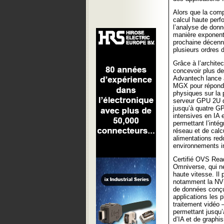
Alors que la comp
calcul haute per
l’analyse de don
manière exponenti
prochaine décenn
plusieurs ordres 
Grâce à l’archit
concevoir plus de
Advantech lance a
MGX pour répondr
physiques sur la
serveur GPU 2U d
jusqu’à quatre GP
intensives en IA
permettant l’inté
réseau et de calc
alimentations re
environnements in
Certifié OVS Rea
Omniverse, qui n
haute vitesse. Il
notamment la NV
de données conçue
applications les p
traitement vidéo 
permettant jusqu’
d’IA et de graphi