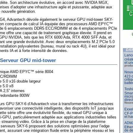
plète. Son architecture évolutive, en accord avec NVIDIA MGX,
rises d’adopter une infrastructure agile et puissante, adaptée aux
e nouvelle génération.
G4, Advantech dévoile également le serveur GPU mid-tower SKY-
tion compacte de calcul IA équipée des processeurs AMD EPYC™
é de 6 emplacements DDR5 ECC/RDIMM et de 4 emplacements PCIe
me offre une capacité de traitement graphique élevée. Il prend en
 GPU NVIDIA, tels que les RTX 6000 Ada, RTX 4000 SFF Ada, et
sant une grande évolutivité. Avec deux emplacements M.2 PCIe 5.0
nstallation polyvalentes (bureau, mural ou rack 4U), il est idéal pour
DAN
ents IA et à forte intensité de données.
Lance
créat
 Serveur GPU mid-tower
et un
produ
unique AMD EPYC™ série 8004
Nouve
CC/RDIMM
423 d
criti
5.0 x16 double largeur
batte
e 5.0 x8
Toshi
 2,5” internes
Smar
 redondante 800W
micr
dire
Nouve
urs GPU SKY-6 d’Advantech vise à transformer les infrastructures
favoriser une connectivité intelligente, des dispositifs IoT jusqu’aux
Exxel
ette série offre une évolutivité flexible, du nœud GPU unique à
CF-PP
et ha
ti-GPU, particulièrement adaptée aux applications industrielles telles
e streaming vidéo. Grâce à la prise en charge de la plateforme
ADM21
serveurs SKY-6 proposent des solutions optimisées pour l’edge
Ether
ent, assurant une intégration fluide entre la périphérie réseau et les
de d