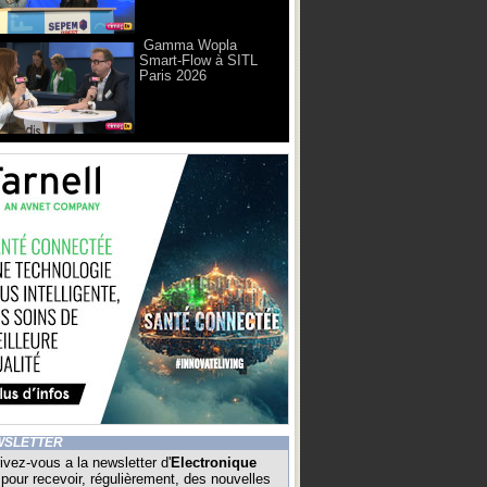
Gamma Wopla
Smart-Flow à SITL
Paris 2026
WSLETTER
ivez-vous a la newsletter d'
Electronique
pour recevoir, régulièrement, des nouvelles