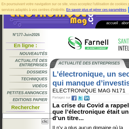
En poursuivant votre navigation sur ce site, vous acceptez l'utilisation de cookie
services adaptés à vos centres d'intérêts.
En savoir plus et gérer ces paramètres
.
accueil
.
abo
N°177-Juin2026
En ligne :
NOUVEAUTÉS
ACTUALITÉ DES
ACTUALITÉ DES ENTREPRISES
ENTREPRISES
DOSSIERS
L’électronique, un se
TECHNIQUES
qui manque d’investi
VIDÉOS
ELECTRONIQUE MAG N171
PETITES ANNONCES
Partagez sur
EDITIONS PAPIER
La crise du Covid a rappelé
Rechercher
que l’électronique était un
d’un titre...
Il n’y a plus aucun domaine où la