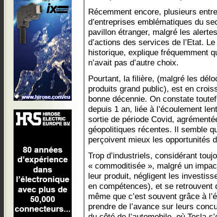
Récemment encore, plusieurs entr
d’entreprises emblématiques du se
pavillon étranger, malgré les alerte
d’actions des services de l’Etat. L
historique, explique fréquemment qu
n’avait pas d’autre choix.
Pourtant, la filière, (malgré les dé
produits grand public), est en croi
bonne décennie. On constate toute
depuis 1 an, liée à l’écoulement le
sortie de période Covid, agrémenté
géopolitiques récentes. Il semble q
perçoivent mieux les opportunités d
Trop d’industriels, considérant tou
« commoditisée », malgré un impact
leur produit, négligent les investis
en compétences), et se retrouvent d
même que c’est souvent grâce à l’él
prendre de l’avance sur leurs concur
du côté de l’automobile, où Tesla s’