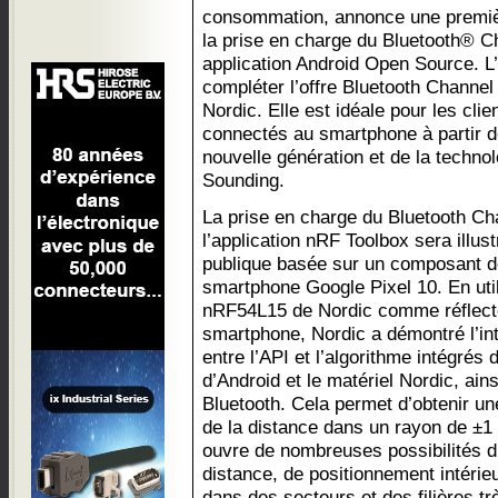
consommation, annonce une premi
la prise en charge du Bluetooth® C
application Android Open Source. L’
compléter l’offre Bluetooth Channe
Nordic. Elle est idéale pour les cli
connectés au smartphone à partir 
nouvelle génération et de la techno
Sounding.
La prise en charge du Bluetooth Ch
l’application nRF Toolbox sera illu
publique basée sur un composant de
smartphone Google Pixel 10. En util
nRF54L15 de Nordic comme réflecte
smartphone, Nordic a démontré l’int
entre l’API et l’algorithme intégré
d’Android et le matériel Nordic, ains
Bluetooth. Cela permet d’obtenir une
de la distance dans un rayon de ±1
ouvre de nombreuses possibilités d
distance, de positionnement intérie
dans des secteurs et des filières tr