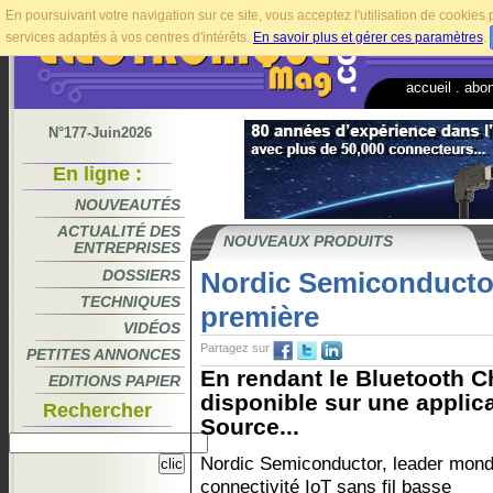
En poursuivant votre navigation sur ce site, vous acceptez l'utilisation de cookie
services adaptés à vos centres d'intérêts.
En savoir plus et gérer ces paramètres
.
accueil
.
abo
N°177-Juin2026
En ligne :
NOUVEAUTÉS
ACTUALITÉ DES
NOUVEAUX PRODUITS
ENTREPRISES
DOSSIERS
Nordic Semiconductor
TECHNIQUES
première
VIDÉOS
Partagez sur
PETITES ANNONCES
En rendant le Bluetooth 
EDITIONS PAPIER
disponible sur une applic
Rechercher
Source...
Nordic Semiconductor, leader mondi
connectivité IoT sans fil basse