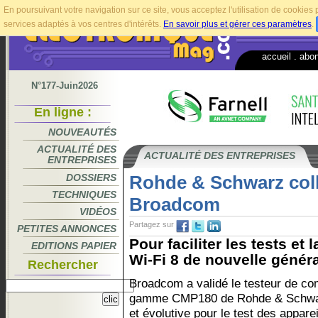
En poursuivant votre navigation sur ce site, vous acceptez l'utilisation de cookie
services adaptés à vos centres d'intérêts.
En savoir plus et gérer ces paramètres
.
accueil
.
abo
N°177-Juin2026
En ligne :
NOUVEAUTÉS
ACTUALITÉ DES
ACTUALITÉ DES ENTREPRISES
ENTREPRISES
DOSSIERS
Rohde & Schwarz col
TECHNIQUES
Broadcom
VIDÉOS
Partagez sur
PETITES ANNONCES
Pour faciliter les tests et
EDITIONS PAPIER
Wi-Fi 8 de nouvelle généra
Rechercher
Broadcom a validé le testeur de co
gamme CMP180 de Rohde & Schwar
et évolutive pour le test des appare