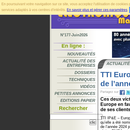
En poursuivant votre navigation sur ce site, vous acceptez l'utilisation de cookie
services adaptés à vos centres d'intérêts.
En savoir plus et gérer ces paramètres
.
N°177-Juin2026
En ligne :
NOUVEAUTÉS
ACTUALITÉ DES
ACTUALITÉ
ENTREPRISES
DOSSIERS
TTI Eur
TECHNIQUES
de l’ann
VIDÉOS
Partagez sur
PETITES ANNONCES
Ces deux vic
EDITIONS PAPIER
Europe en fav
Rechercher
de ses client
TTI IP&E – Europe
qu’elle a été nom
de l’année 2024 p