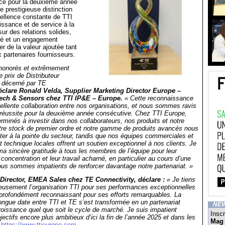
ce pour la deuxième année
e prestigieuse distinction
ellence constante de TTI
issance et de service à la
sur des relations solides,
ité et un engagement
 de la valeur ajoutée tant
x partenaires fournisseurs.
onorés et extrêmement
e prix de Distributeur
 décerné par TE
éclare Ronald Velda, Supplier Marketing Director Europe –
ch & Sensors chez TTI IP&E – Europe.
« Cette reconnaissance
ellente collaboration entre nos organisations, et nous sommes ravis
 réussite pour la deuxième année consécutive. Chez TTI Europe,
rminés à investir dans nos collaborateurs, nos produits et notre
otre stock de premier ordre et notre gamme de produits avancés nous
ter à la pointe du secteur, tandis que nos équipes commerciales et
technique locales offrent un soutien exceptionnel à nos clients. Je
ma sincère gratitude à tous les membres de l’équipe pour leur
concentration et leur travail acharné, en particulier au cours d’une
Nous sommes impatients de renforcer davantage notre partenariat. »
 Director, EMEA Sales chez TE Connectivity, déclare :
« Je tiens
ureusement l’organisation TTI pour ses performances exceptionnelles
 profondément reconnaissant pour ses efforts remarquables. La
longue date entre TTI et TE s’est transformée en un partenariat
NE
roissance quel que soit le cycle de marché. Je suis impatient
Inscr
jectifs encore plus ambitieux d’ici la fin de l’année 2025 et dans les
Mag
»
https://www.ttieurope.com