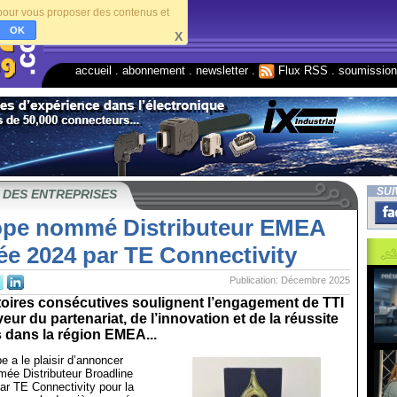
s pour vous proposer des contenus et
OK
X
accueil
.
abonnement
.
newsletter
.
Flux RSS
.
soumissio
SUI
 DES ENTREPRISES
ope nommé Distributeur EMEA
ée 2024 par TE Connectivity
Publication: Décembre 2025
toires consécutives soulignent l’engagement de TTI
eur du partenariat, de l’innovation et de la réussite
s dans la région EMEA...
 a le plaisir d’annoncer
mée Distributeur Broadline
ar TE Connectivity pour la