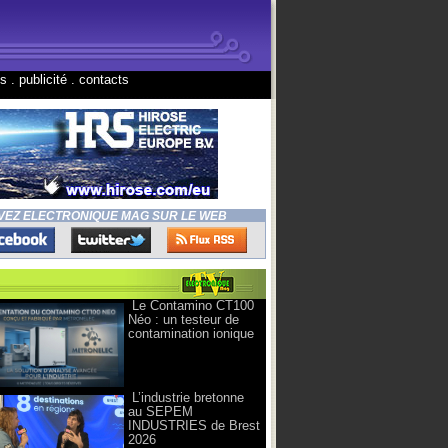
ns
.
publicité
.
contacts
VEZ ELECTRONIQUE MAG SUR LE WEB
Le Contamino CT100
Néo : un testeur de
contamination ionique
L’industrie bretonne
au SEPEM
INDUSTRIES de Brest
2026