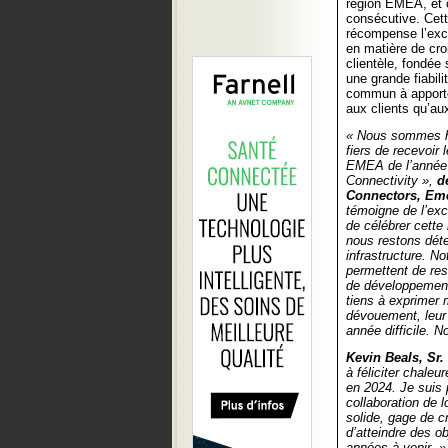
région EMEA, et 
consécutive. Cett
récompense l’exc
en matière de cro
clientèle, fondée 
une grande fiabil
commun à apporter
aux clients qu’au
« Nous sommes h
fiers de recevoir l
EMEA de l’année
Connectivity »,
d
Connectors, Eme
témoigne de l’exc
de célébrer cette
nous restons déte
infrastructure. N
permettent de res
de développement 
tiens à exprimer 
dévouement, leur 
année difficile. 
Kevin Beals, Sr.
à féliciter chale
en 2024. Je suis
collaboration de 
solide, gage de c
d’atteindre des ob
années à venir. 