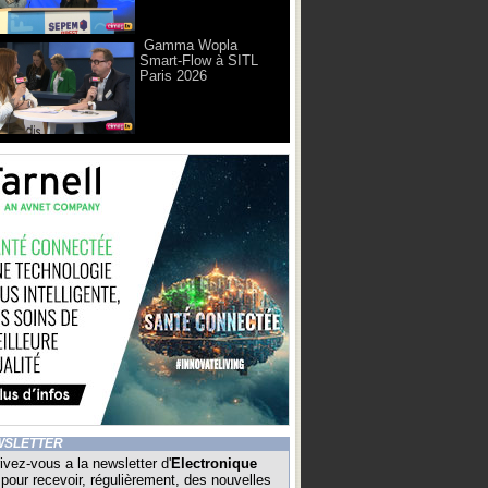
Gamma Wopla
Smart-Flow à SITL
Paris 2026
WSLETTER
ivez-vous a la newsletter d'
Electronique
pour recevoir, régulièrement, des nouvelles