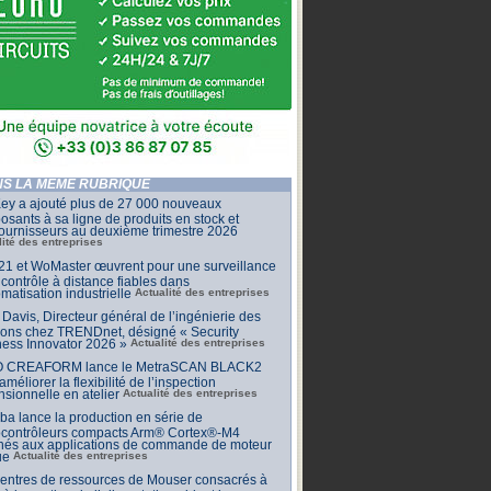
S LA MÊME RUBRIQUE
ey a ajouté plus de 27 000 nouveaux
sants à sa ligne de produits en stock et
ournisseurs au deuxième trimestre 2026
lité des entreprises
1 et WoMaster œuvrent pour une surveillance
 contrôle à distance fiables dans
omatisation industrielle
Actualité des entreprises
Davis, Directeur général de l’ingénierie des
ions chez TRENDnet, désigné « Security
ess Innovator 2026 »
Actualité des entreprises
 CREAFORM lance le MetraSCAN BLACK2
améliorer la flexibilité de l’inspection
sionnelle en atelier
Actualité des entreprises
ba lance la production en série de
ocontrôleurs compacts Arm® Cortex®-M4
inés aux applications de commande de moteur
ue
Actualité des entreprises
centres de ressources de Mouser consacrés à