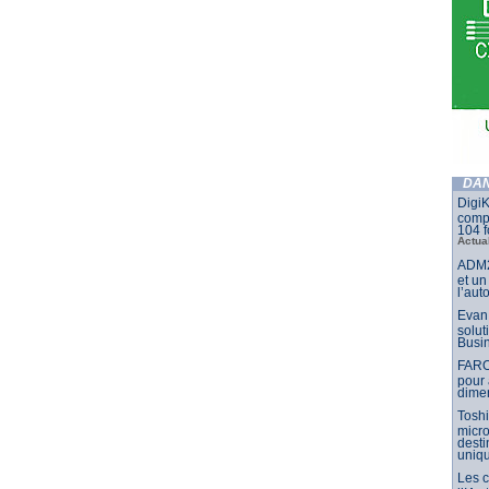
DAN
DigiK
compo
104 f
Actua
ADM2
et un
l’aut
Evan 
solut
Busin
FARO
pour 
dimen
Toshi
micr
dest
uniq
Les 