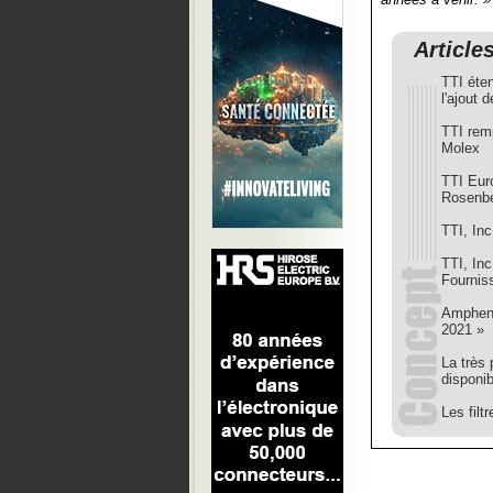
Article
TTI éte
l'ajout
TTI remp
Molex
TTI Eur
Rosenbe
TTI, Inc
TTI, In
Fournis
Ampheno
2021 »
La très
disponib
Les fil