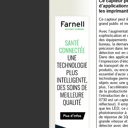
Ce capteur pe
d’application
les imprimant
Ce capteur peut ê
grand public et i
Avec l’augmentati
sophistication et 
des équipements i
bureau, la deman
précision dans le
détection est en 
Dans des applicat
l’impression d’ét
de transport de m
produits, ou encor
essentiel d’avoir
technologie permet
objets avec une g
plus, l’accélérati
de la productivité
l’introduction de
0730 est un capte
réflecteur). Il em
que les LED, ce qu
phototransistor à
de réponse de 10
grande vitesse et 
détecter avec de