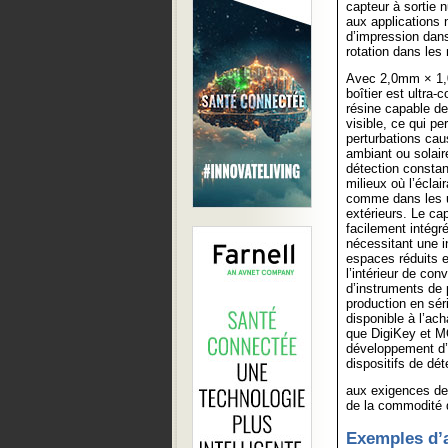
capteur à sortie
aux applications 
d’impression dans
rotation dans les
Avec 2,0mm × 1
boîtier est ultra-
résine capable de
visible, ce qui pe
perturbations cau
ambiant ou solair
détection consta
milieux où l’éclai
comme dans les 
extérieurs. Le ca
facilement intégr
nécessitant une i
espaces réduits 
l’intérieur de co
d’instruments de 
production en sé
disponible à l’ac
que DigiKey et M
développement d’
dispositifs de dé
aux exigences de s
de la commodité d
Exemples d’a