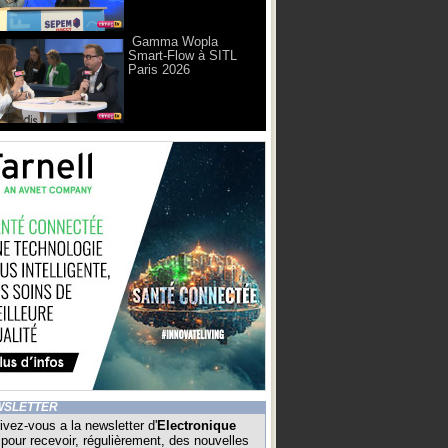
Gamma Wopla
Smart-Flow à SITL
Paris 2026
WSLETTER
ivez-vous a la newsletter d'
Electronique
pour recevoir, régulièrement, des nouvelles