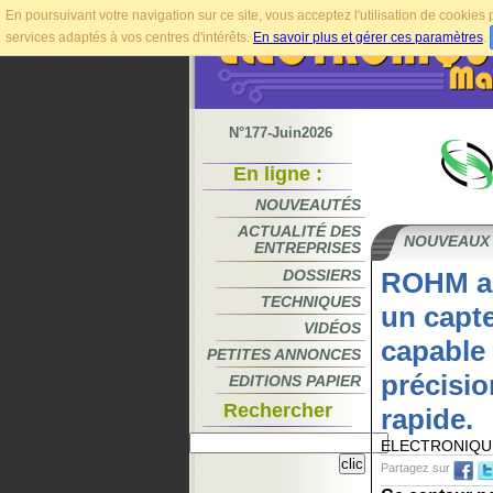
En poursuivant votre navigation sur ce site, vous acceptez l'utilisation de cookie
services adaptés à vos centres d'intérêts.
En savoir plus et gérer ces paramètres
.
N°177-Juin2026
En ligne :
NOUVEAUTÉS
ACTUALITÉ DES
NOUVEAUX
ENTREPRISES
DOSSIERS
ROHM a 
TECHNIQUES
un capt
VIDÉOS
capable
PETITES ANNONCES
précisi
EDITIONS PAPIER
Rechercher
rapide.
ELECTRONIQU
Partagez sur