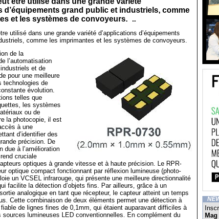
ut être utilisé dans une grande variété
s d’équipements grand public et industriels, comme
es et les systèmes de convoyeurs. ..
tre utilisé dans une grande variété d’applications d’équipements
ndustriels, comme les imprimantes et les systèmes de convoyeurs.
on de la
de l’automatisation
ndustriels et de
de pour une meilleure
s technologies de
constante évolution.
ions telles que
iquettes, les systèmes
atériaux ou de
e la photocopie, il est
 accès à une
tant d’identifier des
rande précision. De
on due à l’amélioration
 rend cruciale
 capteurs optiques à grande vitesse et à haute précision. Le RPR-
ur optique compact fonctionnant par réflexion lumineuse (photo-
ploie un VCSEL infrarouge, qui présente une meilleure directionnalité
i facilite la détection d’objets fins. Par ailleurs, grâce à un
 sortie analogique en tant que récepteur, le capteur atteint un temps
NE
µs. Cette combinaison de deux éléments permet une détection à
fiable de lignes fines de 0,1mm, qui étaient auparavant difficiles à
Inscr
s sources lumineuses LED conventionnelles. En complément du
Mag