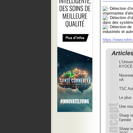
Détection d’i
imprimantes d’éti
Détection d’o
dans des système
Détection de 
industriels et au
https://www.roh
Article
L'Unive
KYOCER
Nouveau
nA
TSC Auto
Le plus 
Une nou
Sharp r
l'année
Sharp r