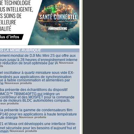
S LA MÊME RUBRIQUE
ment mondial de DJI Mic Mini 2S qui offre aux
eurs jusqu’à 28 heures d’enregistrement interne
e réduction de bruit optimisée par IA
Nouveaux
its
l oscillateur à quartz miniature sous vide EX-
estinés aux applications de synchronisation
que à faible consommation et alimentées par
rie
Nouveaux produits
ba présente des échantillons du dispositif
tMCD™ TB9M040FTG qui intègre un
ocontrôleur et des MOSFET pour la commande
cte de moteurs BLDC automobiles compacts.
aux produits
ia présente la gamme de condensateurs film
140 pour les applications à haute température
ute énergie
Nouveaux produits
 et Moxa ont développés une interface Série-
net sécurisée pour les besoins d’aujourd’hui et
emain
Nouveaux produits