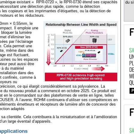
 numérique existant « RPR-0720 », le RPR-0730 étend ses capacités
du si
nécessitant une détection plus rapide, comme la détection
 les copieurs et les imprimantes d’étiquettes, ou la détection de
 moteurs et les réducteurs.
,0mm × 0,55mm, le
compact. Il emploie une
 bloquer la lumière
rmet d’éliminer les
sées par l’éclairage
e. Cela permet une
nte, même dans des
rage est fluctuant,
usines ou les espaces
pteur peut aussi être
é à du matériel
nstallation dans des
et confinés, comme à
nvoyeurs ou
précision, ce qui élargit considérablement sa polyvalence. La
rie du nouveau produit a commencé en octobre 2025. Ce produit est
hat en le commandant sur des plateformes de vente en ligne, telles
OUSER. À l’avenir, ROHM continuera d’utiliser ses compétences en
éléments émetteurs et récepteurs de lumière afin de concevoir des
tection adaptés
a clientèle. Cela contribuera à la miniaturisation et à l’amélioration
’un large éventail d’appareils.
pplications