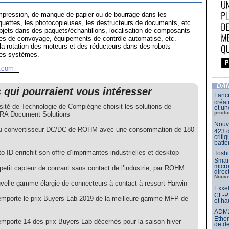
mpression, de manque de papier ou de bourrage dans les
quettes, les photocopieuses, les destructeurs de documents, etc.
bjets dans des paquets/échantillons, localisation de composants
s de convoyage, équipements de contrôle automatisé, etc.
la rotation des moteurs et des réducteurs dans des robots
tres systèmes.
m.com
DAN
s qui pourraient vous intéresser
Lance
créat
rsité de Technologie de Compiègne choisit les solutions de
et un
produ
A Document Solutions
Nouve
 convertisseur DC/DC de ROHM avec une consommation de 180
423 d
criti
batte
 ID enrichit son offre d’imprimantes industrielles et desktop
Toshi
Smar
micr
petit capteur de courant sans contact de l’industrie, par ROHM
dire
Nouve
velle gamme élargie de connecteurs à contact à ressort Harwin
Exxel
CF-PP
emporte le prix Buyers Lab 2019 de la meilleure gamme MFP de
et ha
ADM21
Ether
emporte 14 des prix Buyers Lab décernés pour la saison hiver
de d