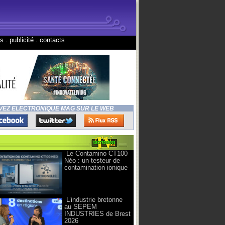
ns
.
publicité
.
contacts
VEZ ELECTRONIQUE MAG SUR LE WEB
Le Contamino CT100
Néo : un testeur de
contamination ionique
L’industrie bretonne
au SEPEM
INDUSTRIES de Brest
2026