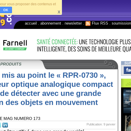
s pour vous proposer des contenus et
OK
X
accueil
.
abonnement
.
newsletter
.
Flux RSS
.
soumissio
SUI
 PRODUITS
mis au point le « RPR-0730 »,
eur optique analogique compact
 de détecter avec une grande
on des objets en mouvement
E MAG NUMERO 173
Publication: 9 janvier