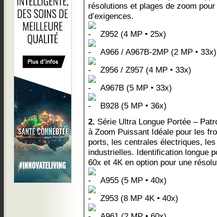
résolutions et plages de zoom pour 
d’exigences.
Z952 (4 MP • 25x)
A966 / A967B-2MP (2 MP • 33x)
Z956 / Z957 (4 MP • 33x)
A967B (5 MP • 33x)
B928 (5 MP • 36x)
2.
Série Ultra Longue Portée – Patro
à Zoom Puissant Idéale pour les fron
ports, les centrales électriques, l
industrielles. Identification longue
60x et 4K en option pour une résol
A955 (5 MP • 40x)
Z953 (8 MP 4K • 40x)
A961 (2 MP • 60x)