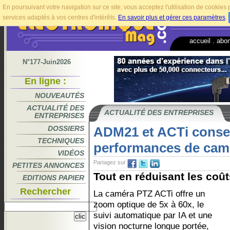
En poursuivant votre navigation sur ce site, vous acceptez l'utilisation de cookie
services adaptés à vos centres d'intérêts.
En savoir plus et gérer ces paramètres
.
accueil
.
abo
N°177-Juin2026
En ligne :
NOUVEAUTÉS
ACTUALITÉ DES
ACTUALITÉ DES ENTREPRISES
ENTREPRISES
DOSSIERS
ADM21 et ACTi conser
TECHNIQUES
performances de cam
VIDÉOS
Partagez sur
PETITES ANNONCES
Tout en réduisant les coûts
EDITIONS PAPIER
Rechercher
La caméra PTZ ACTi offre un
zoom optique de 5x à 60x, le
suivi automatique par IA et une
vision nocturne longue portée,