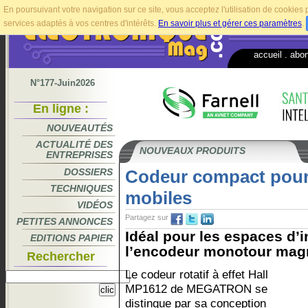
En poursuivant votre navigation sur ce site, vous acceptez l'utilisation de cookie
services adaptés à vos centres d'intérêts.
En savoir plus et gérer ces paramètres
.
accueil
.
abo
N°177-Juin2026
En ligne :
NOUVEAUTÉS
ACTUALITÉ DES
NOUVEAUX PRODUITS
ENTREPRISES
DOSSIERS
Codeur compact pour
TECHNIQUES
mobiles
VIDÉOS
Partagez sur
PETITES ANNONCES
Idéal pour les espaces d’i
EDITIONS PAPIER
l’encodeur monotour magn
Rechercher
Le codeur rotatif à effet Hall
MP1612 de MEGATRON se
distingue par sa conception