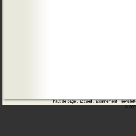
haut de page
.
accueil
.
abonnement
.
newslett
© 2007