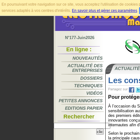
En poursuivant votre navigation sur ce site, vous acceptez l'utilisation de cookie
services adaptés à vos centres d'intérêts.
En savoir plus et gérer ces paramètres
.
N°177-Juin2026
En ligne :
NOUVEAUTÉS
ACTUALITÉ DES
ACTUALITÉ
ENTREPRISES
DOSSIERS
Les con
TECHNIQUES
Partagez sur
VIDÉOS
Pour protéger
PETITES ANNONCES
À l’occasion du S
EDITIONS PAPIER
sensibilisation a
des premiers édit
Rechercher
innovantes conçue
internautes afin d
Selon le prochain
la principale cau