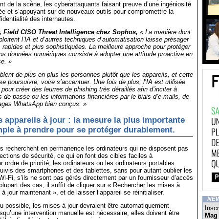
nt de la scène, les cyberattaquants faisant preuve d’une ingéniosité
ée et s’appuyant sur de nouveaux outils pour compromettre la
fidentialité des internautes.
, Field CISO Threat Intelligence chez Sophos,
« La manière dont
ploitent l’IA et d’autres techniques d’automatisation laisse présager
 rapides et plus sophistiquées. La meilleure approche pour protéger
nos données numériques consiste à adopter une attitude proactive en
e. »
blent de plus en plus les personnes plutôt que les appareils, et cette
e poursuivre, voire s’accentuer. Une fois de plus, l’IA est utilisée
ur créer des leurres de phishing très détaillés afin d’inciter à
s de passe ou les informations financières par le biais d’e-mails, de
ges WhatsApp bien conçus. »
s appareils à jour : la mesure la plus importante
imple à prendre pour se protéger durablement.
ls recherchent en permanence les ordinateurs qui ne disposent pas
ections de sécurité, ce qui en font des cibles faciles à
ordre de priorité, les ordinateurs ou les ordinateurs portables
 suivis des smartphones et des tablettes, sans pour autant oublier les
/Wi-Fi, s’ils ne sont pas gérés directement par un fournisseur d’accès
plupart des cas, il suffit de cliquer sur « Rechercher les mises à
à jour maintenant », et de laisser l’appareil se réinitialiser.
NE
 possible, les mises à jour devraient être automatiquement
Inscr
rsqu’une intervention manuelle est nécessaire, elles doivent être
Mag