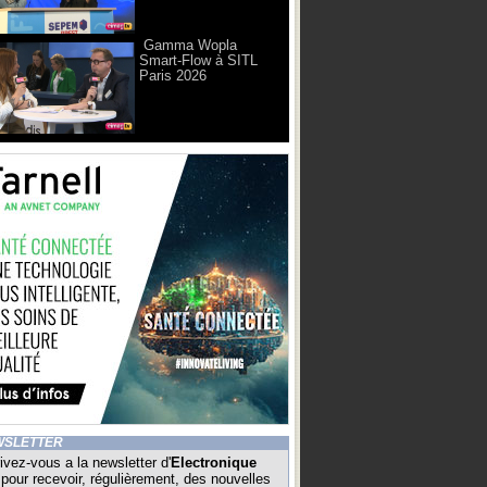
Gamma Wopla
Smart-Flow à SITL
Paris 2026
WSLETTER
ivez-vous a la newsletter d'
Electronique
pour recevoir, régulièrement, des nouvelles