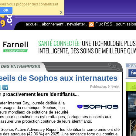
s pour vous proposer des contenus et
OK
X
accueil
.
abonnement
.
newsletter
.
Flux RSS
.
soumissio
SUI
 DES ENTREPRISES
seils de Sophos aux internautes
Publication: 9 février
 proactivement leurs identifiants...
afer Internet Day, journée dédiée à la
ux usages du numérique, Sophos, l’un
eurs mondiaux de solutions de sécurité
s pour neutraliser les cyberattaques, partage ses conseils aux
’assurer une protection continue de leurs identifiants.
 Sophos Active Adversary Report, les identifiants compromis ont été
se des attaques (42,06 %) en 2025. Une tendance forte qui continue