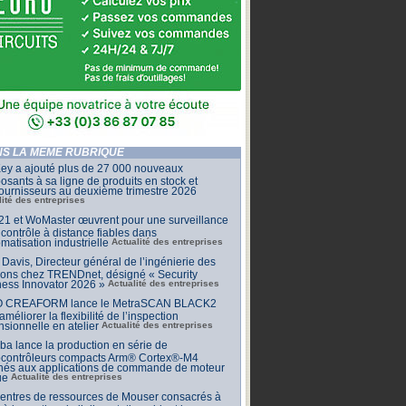
S LA MÊME RUBRIQUE
ey a ajouté plus de 27 000 nouveaux
sants à sa ligne de produits en stock et
ournisseurs au deuxième trimestre 2026
lité des entreprises
1 et WoMaster œuvrent pour une surveillance
 contrôle à distance fiables dans
omatisation industrielle
Actualité des entreprises
Davis, Directeur général de l’ingénierie des
ions chez TRENDnet, désigné « Security
ess Innovator 2026 »
Actualité des entreprises
 CREAFORM lance le MetraSCAN BLACK2
améliorer la flexibilité de l’inspection
sionnelle en atelier
Actualité des entreprises
ba lance la production en série de
ocontrôleurs compacts Arm® Cortex®-M4
inés aux applications de commande de moteur
ue
Actualité des entreprises
centres de ressources de Mouser consacrés à