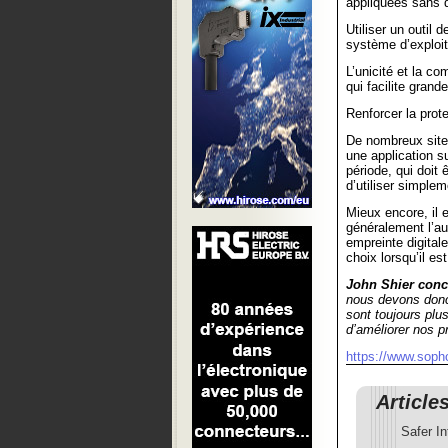
appliquées sans d
Utiliser un outil 
système d’exploita
L’unicité et la c
qui facilite grand
Renforcer la prot
De nombreux sites 
une application s
période, qui doit
d’utiliser simple
Mieux encore, il 
généralement l’au
empreinte digital
choix lorsqu’il es
John Shier conc
nous devons donc 
sont toujours plus
d’améliorer nos pr
https://www.sop
Article
Safer I