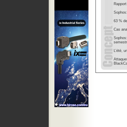
Rapport
Sophos:
63 % des
Cas ana
Sophos:
semestr
L’été, 
Attaque
BlackCa