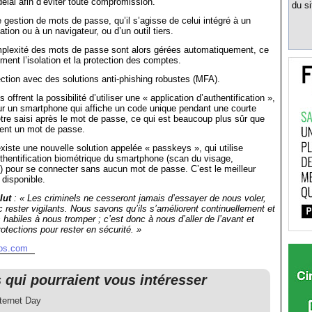
élai afin d’éviter toute compromission.
du si
de gestion de mots de passe, qu’il s’agisse de celui intégré à un
tion ou à un navigateur, ou d’un outil tiers.
omplexité des mots de passe sont alors gérées automatiquement, ce
ement l’isolation et la protection des comptes.
ection avec des solutions anti-phishing robustes (MFA).
offrent la possibilité d’utiliser une « application d’authentification »,
ur un smartphone qui affiche un code unique pendant une courte
 être saisi après le mot de passe, ce qui est beaucoup plus sûr que
ment un mot de passe.
existe une nouvelle solution appelée « passkeys », qui utilise
thentification biométrique du smartphone (scan du visage,
e) pour se connecter sans aucun mot de passe. C’est le meilleur
t disponible.
lut
: « Les criminels ne cesseront jamais d’essayer de nous voler,
rester vigilants. Nous savons qu’ils s’améliorent continuellement et
 habiles à nous tromper ; c’est donc à nous d’aller de l’avant et
otections pour rester en sécurité. »
hos.com
s qui pourraient vous intéresser
nternet Day