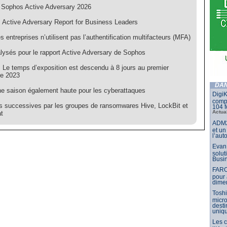
 Sophos Active Adversary 2026
 Active Adversary Report for Business Leaders
 entreprises n’utilisent pas l’authentification multifacteurs (MFA)
lysés pour le rapport Active Adversary de Sophos
 Le temps d’exposition est descendu à 8 jours au premier
e 2023
DAN
une saison également haute pour les cyberattaques
DigiK
compo
s successives par les groupes de ransomwares Hive, LockBit et
104 f
Actua
t
ADM2
et un
l’aut
Evan 
solut
Busin
FARO
pour 
dimen
Toshi
micr
dest
uniq
Les 