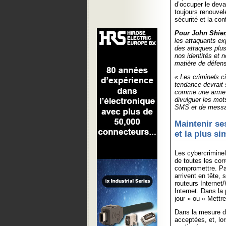
d’occuper le deva
toujours renouvel
sécurité et la con
Pour John Shier
les attaquants ex
des attaques plus
nos identités et 
matière de défens
« Les criminels ci
tendance devrait s
comme une arme po
divulguer les mot
SMS et de messa
Maintenir se
et la plus s
Les cybercrimine
de toutes les corr
compromettre. Par 
arrivent en tête,
routeurs Internet
Internet. Dans la 
jour » ou « Mettre 
Dans la mesure du
acceptées, et, lo