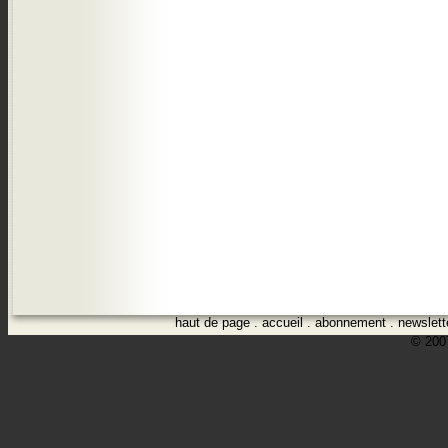
haut de page
.
accueil
.
abonnement
.
newslett
© 2007