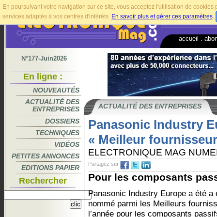
En poursuivant votre navigation sur ce site, vous acceptez l'utilisation de cookie
services adaptés à vos centres d'intérêts.
En savoir plus et gérer ces paramètres
.
accueil
.
abo
N°177-Juin2026
En ligne :
NOUVEAUTÉS
ACTUALITÉ DES
ACTUALITÉ DES ENTREPRISES
ENTREPRISES
DOSSIERS
Panasonic Industry 
TECHNIQUES
« Meilleur fournisseur
VIDÉOS
ELECTRONIQUE MAG NUME
PETITES ANNONCES
Partagez sur
EDITIONS PAPIER
Pour les composants passi
Rechercher
Panasonic Industry Europe a été a 
nommé parmi les Meilleurs fournis
l’année pour les composants passif