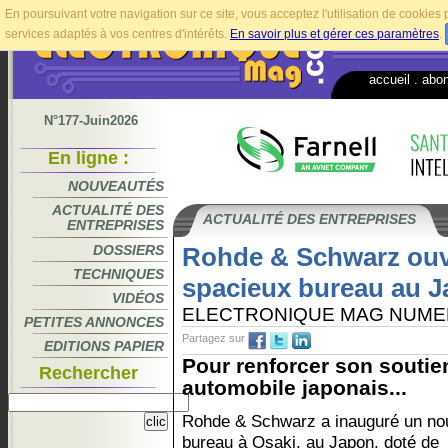
En poursuivant votre navigation sur ce site, vous acceptez l'utilisation de cookie
services adaptés à vos centres d'intérêts.
En savoir plus et gérer ces paramètres
.
accueil
.
abo
N°177-Juin2026
En ligne :
NOUVEAUTÉS
ACTUALITÉ DES
ACTUALITÉ DES ENTREPRISES
ENTREPRISES
DOSSIERS
Rohde & Schwarz ouv
TECHNIQUES
spacieux bureau au 
VIDÉOS
ELECTRONIQUE MAG NUME
PETITES ANNONCES
Partagez sur
EDITIONS PAPIER
Pour renforcer son souti
Rechercher
automobile japonais...
Rohde & Schwarz a inauguré un n
bureau à Osaki, au Japon, doté de