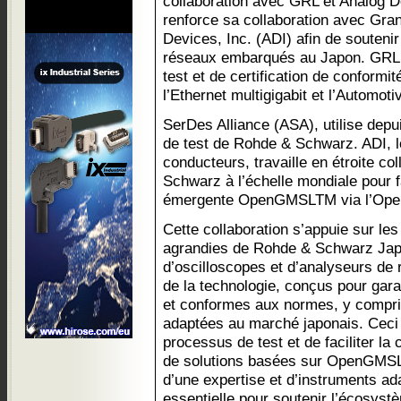
collaboration avec GRL et Analog
renforce sa collaboration avec Gra
Devices, Inc. (ADI) afin de soutenir
réseaux embarqués au Japon. GRL, 
test et de certification de conformi
l’Ethernet multigigabit et l’Automoti
SerDes Alliance (ASA), utilise dep
de test de Rohde & Schwarz. ADI, 
conducteurs, travaille en étroite c
Schwarz à l’échelle mondiale pour f
émergente OpenGMSLTM via l’Ope
Cette collaboration s’appuie sur les
agrandies de Rohde & Schwarz Japon
d’oscilloscopes et d’analyseurs de 
de la technologie, conçus pour garan
et conformes aux normes, y compri
adaptées au marché japonais. Ceci 
processus de test et de faciliter la
de solutions basées sur OpenGMSL. 
d’une expertise et d’instruments 
essentielle pour soutenir l’écosys