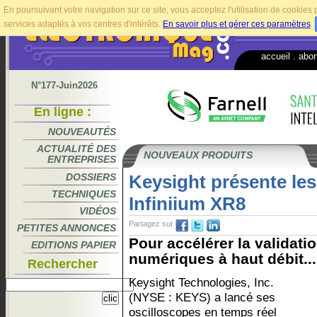
En poursuivant votre navigation sur ce site, vous acceptez l'utilisation de cookie
services adaptés à vos centres d'intérêts.
En savoir plus et gérer ces paramètres
.
accueil
.
abo
N°177-Juin2026
En ligne :
NOUVEAUTÉS
ACTUALITÉ DES
NOUVEAUX PRODUITS
ENTREPRISES
DOSSIERS
Keysight présente les
TECHNIQUES
Infiniium XR8
VIDÉOS
Partagez sur
PETITES ANNONCES
Pour accélérer la validatio
EDITIONS PAPIER
numériques à haut débit...
Rechercher
Keysight Technologies, Inc.
(NYSE : KEYS) a lancé ses
oscilloscopes en temps réel