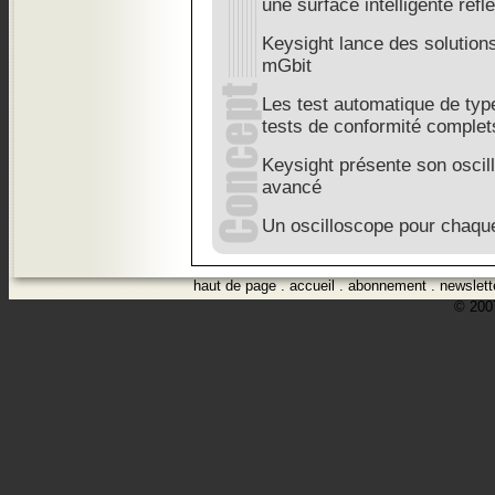
une surface intelligente réfl
Keysight lance des solution
mGbit
Les test automatique de ty
tests de conformité complet
Keysight présente son oscil
avancé
Un oscilloscope pour chaque
haut de page
.
accueil
.
abonnement
.
newslett
© 2007