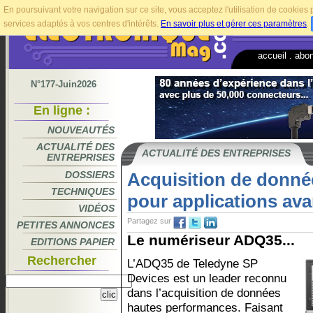
En poursuivant votre navigation sur ce site, vous acceptez l'utilisation de cookie
services adaptés à vos centres d'intérêts.
En savoir plus et gérer ces paramètres
.
accueil
.
abo
N°177-Juin2026
En ligne :
NOUVEAUTÉS
ACTUALITÉ DES
ACTUALITÉ DES ENTREPRISES
ENTREPRISES
DOSSIERS
Acquisition de donnée
TECHNIQUES
pour applications av
VIDÉOS
Partagez sur
PETITES ANNONCES
Le numériseur ADQ35...
EDITIONS PAPIER
Rechercher
L’ADQ35 de Teledyne SP
Devices est un leader reconnu
dans l’acquisition de données
hautes performances. Faisant