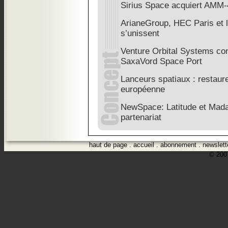
Sirius Space acquiert AMM-
ArianeGroup, HEC Paris et 
s’unissent
Venture Orbital Systems co
SaxaVord Space Port
Lanceurs spatiaux : restaure
européenne
NewSpace: Latitude et Madari
partenariat
haut de page
.
accueil
.
abonnement
.
newslett
© 2007