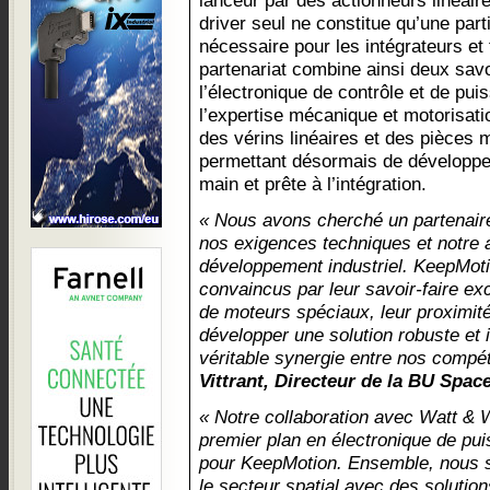
lanceur par des actionneurs linéair
driver seul ne constitue qu’une par
nécessaire pour les intégrateurs et
partenariat combine ainsi deux savoi
l’électronique de contrôle et de pu
l’expertise mécanique et motorisati
des vérins linéaires et des pièces 
permettant désormais de développer
main et prête à l’intégration.
« Nous avons cherché un partenaire
nos exigences techniques et notre
développement industriel. KeepMot
convaincus par leur savoir-faire ex
de moteurs spéciaux, leur proximité
développer une solution robuste et i
véritable synergie entre nos comp
Vittrant, Directeur de la BU Spac
« Notre collaboration avec Watt & W
premier plan en électronique de pu
pour KeepMotion. Ensemble, nous 
le secteur spatial avec des solutio