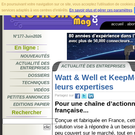
En poursuivant votre navigation sur ce site, vous acceptez l'utilisation de cookie
services adaptés à vos centres d'intérêts.
En savoir plus et gérer ces paramètres
.
accueil
.
abo
N°177-Juin2026
En ligne :
NOUVEAUTÉS
ACTUALITÉ DES
ACTUALITÉ DES ENTREPRISES
ENTREPRISES
DOSSIERS
Watt & Well et KeepM
TECHNIQUES
leurs expertises
VIDÉOS
Partagez sur
PETITES ANNONCES
Pour une chaîne d’action
EDITIONS PAPIER
française...
Rechercher
Conçue et fabriquée en France, cet
solution vise à répondre à un besoi
peu couvert sur le marché, tout en 