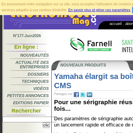
En poursuivant votre navigation sur ce site, vous acceptez l'utilisation de cookie
services adaptés à vos centres d'intérêts.
En savoir plus et gérer ces paramètres
.
accueil
.
abo
N°177-Juin2026
En ligne :
NOUVEAUTÉS
ACTUALITÉ DES
NOUVEAUX PRODUITS
ENTREPRISES
DOSSIERS
Yamaha élargit sa boît
TECHNIQUES
CMS
VIDÉOS
Partagez sur
PETITES ANNONCES
Pour une sérigraphie réus
EDITIONS PAPIER
fois...
Rechercher
Des paramètres de sérigraphie aut
un lancement rapide et efficace de