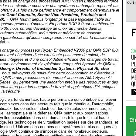
 la prise en charge des processeurs AMD Ryzen Embedded renforce
du si
 aider nos clients à concevoir des systèmes embarqués reposant sur
 offrant à la fois haute performance et comportement déterministe et
are Grant Courville, Senior Vice President, Products and
NX.
« QNX fournit depuis longtemps la base logicielle fiable sur
loppeurs peuvent s’appuyer. En portant SDP 8.0 sur l’architecture
86, nous offrons davantage de choix au marché dans la
ystèmes automobiles, industriels et médicaux de nouvelle
n garantissant qu’aucun compromis ne soit fait sur la fiabilité ou la
éel. »
 en charge du processeur Ryzen Embedded V2000 par QNX SDP 8.0,
peuvent bénéficier d’une excellente puissance de calcul, de
ues intégrées et d’une consolidation efficace des charges de travail,
t sur l’environnement d’exploitation temps réel éprouvé de QNX »,
George, Director of Embedded Systems, Physical AI, chez
, nous prévoyons de poursuivre cette collaboration et d’étendre la
 de QNX à nos processeurs récemment annoncés AMD Ryzen AI
ries, qui permettent une allocation précise des ressources et des
rministes pour les charges de travail et applications d’IA critiques
 la sécurité. »
ogiciels fondamentaux haute performance qui contribuent à relever
s complexes dans des secteurs tels que la robotique, l’automobile,
édicaux, les contrôles industriels, les véhicules commerciaux, le
 que l’aérospatiale et la défense. QNX permet aux organisations
uvelles possibilités dans des domaines tels que le calcul haute
dge, les technologies de virtualisation basées sur des standards, et
 le cloud. Utilisée dans certains des systèmes les plus critiques au
logie QNX continue de s’imposer dans de nombreux secteurs,
tique et la santé, où elle est utilisée par neuf des dix plus grands