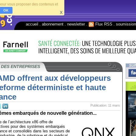
s pour vous proposer des contenus et
OK
X
accueil
.
abonnement
.
newsletter
.
Flux RSS
.
soumissio
SUI
 DES ENTREPRISES
AMD offrent aux développeurs
eforme déterministe et haute
ance
Publication: 11 mars
tèmes embarqués de nouvelle génération...
 de l’architecture x86 offre de
ctives pour des systèmes embarqués
ance et consolidés dans les secteurs de
’industrie, de la robotique et du médical.