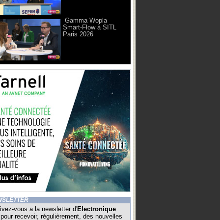
Gamma Wopla
Smart-Flow à SITL
Paris 2026
WSLETTER
ivez-vous a la newsletter d'
Electronique
pour recevoir, régulièrement, des nouvelles