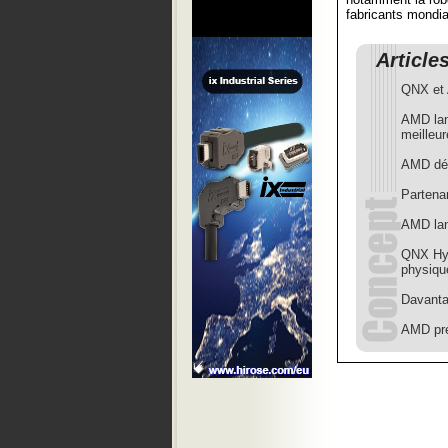
fabricants mondia
Article
QNX et 
AMD la
meilleu
AMD dév
Partenar
AMD la
QNX Hype
physiqu
Davanta
AMD pré