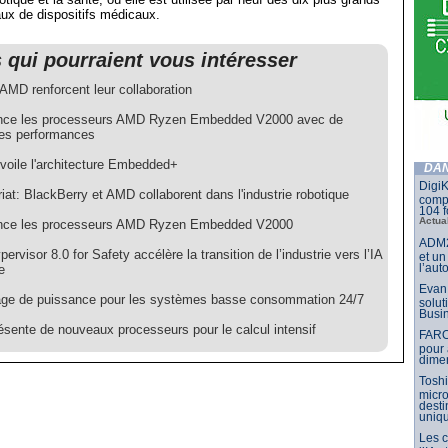
ux de dispositifs médicaux.
s qui pourraient vous intéresser
AMD renforcent leur collaboration
nce les processeurs AMD Ryzen Embedded V2000 avec de
res performances
oile l'architecture Embedded+
DAN
DigiK
iat: BlackBerry et AMD collaborent dans l'industrie robotique
compo
104 f
Actua
nce les processeurs AMD Ryzen Embedded V2000
ADM2
rvisor 8.0 for Safety accélère la transition de l’industrie vers l’IA
et un
l’aut
e
Evan 
ge de puissance pour les systèmes basse consommation 24/7
solut
Busin
sente de nouveaux processeurs pour le calcul intensif
FARO
pour 
dimen
Toshi
micr
dest
uniq
Les 