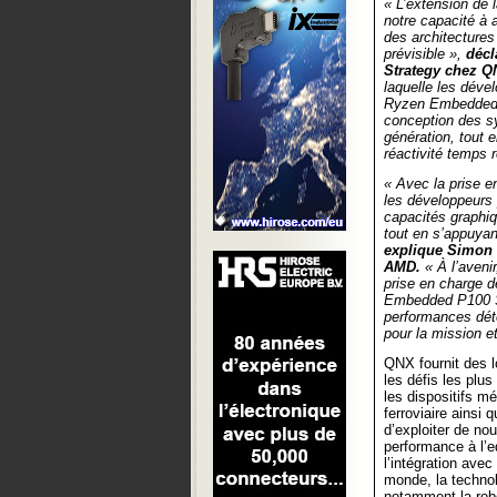
« L’extension de
notre capacité à
des architectures
prévisible »,
décl
Strategy chez Q
laquelle les déve
Ryzen Embedded x
conception des s
génération, tout e
réactivité temps r
« Avec la prise
les développeurs 
capacités graphiq
tout en s’appuyan
explique Simon 
AMD.
« À l’avenir
prise en charge
Embedded P100 Se
performances déte
pour la mission et
QNX fournit des l
les défis les plu
les dispositifs m
ferroviaire ainsi
d’exploiter de no
performance à l’e
l’intégration avec
monde, la techno
notamment la robo