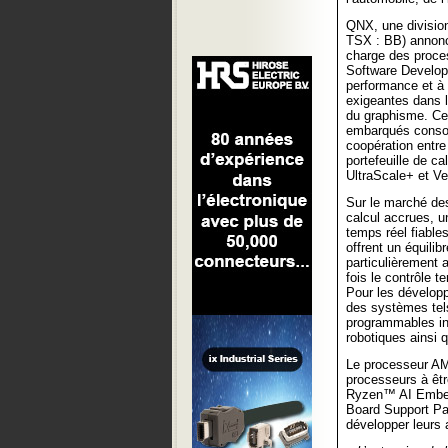
QNX, une divisio
TSX : BB) annonce
charge des proce
Software Develop
performance et à 
exigeantes dans l
du graphisme. Cet
embarqués consol
coopération entre
portefeuille de 
UltraScale+ et V
Sur le marché de
calcul accrues, u
temps réel fiabl
offrent un équilib
particulièrement 
fois le contrôle 
Pour les développ
des systèmes tel
programmables ind
robotiques ainsi
Le processeur A
processeurs à êt
Ryzen™ AI Embedd
Board Support Pa
développer leurs 