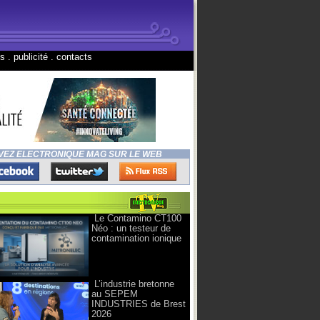
ns
.
publicité
.
contacts
VEZ ELECTRONIQUE MAG SUR LE WEB
Le Contamino CT100
Néo : un testeur de
contamination ionique
L’industrie bretonne
au SEPEM
INDUSTRIES de Brest
2026