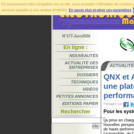
En poursuivant votre navigation sur ce site, vous acceptez l'utilisation de cookie
services adaptés à vos centres d'intérêts.
En savoir plus et gérer ces paramètres
.
N°177-Juin2026
En ligne :
NOUVEAUTÉS
ACTUALITÉ DES
ACTUALITÉ
ENTREPRISES
DOSSIERS
QNX et 
TECHNIQUES
une plat
VIDÉOS
perform
PETITES ANNONCES
EDITIONS PAPIER
Partagez sur
Rechercher
Pour les sys
La prise en charge
nouvelles perspe
de haute perform
l’automobile, de l