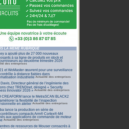
S LA MÊME RUBRIQUE
ey a ajouté plus de 27 000 nouveaux
sants à sa ligne de produits en stock et
ournisseurs au deuxième trimestre 2026
lité des entreprises
1 et WoMaster œuvrent pour une surveillance
 contrôle à distance fiables dans
omatisation industrielle
Actualité des entreprises
Davis, Directeur général de l’ingénierie des
ions chez TRENDnet, désigné « Security
ess Innovator 2026 »
Actualité des entreprises
 CREAFORM lance le MetraSCAN BLACK2
améliorer la flexibilité de l’inspection
sionnelle en atelier
Actualité des entreprises
ba lance la production en série de
ocontrôleurs compacts Arm® Cortex®-M4
inés aux applications de commande de moteur
ue
Actualité des entreprises
centres de ressources de Mouser consacrés à