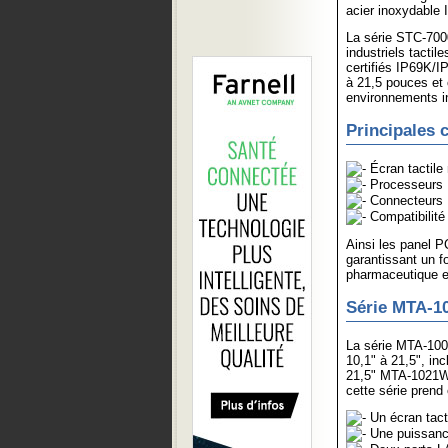
acier inoxydable
La série STC-70
industriels tactile
certifiés IP69K/I
à 21,5 pouces et
environnements ind
Principales c
Écran tactile 
Processeurs In
Connecteurs 
Compatibilité 
Ainsi les panel P
garantissant un f
pharmaceutique et
Série MTA-1
La série MTA-100
10,1" à 21,5", i
21,5" MTA-1021W.
cette série prend
Un écran tacti
Une puissance