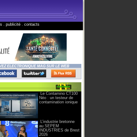
ns
.
publicité
.
contacts
VEZ ELECTRONIQUE MAG SUR LE WEB
Le Contamino CT100
Néo : un testeur de
contamination ionique
L’industrie bretonne
au SEPEM
INDUSTRIES de Brest
2026