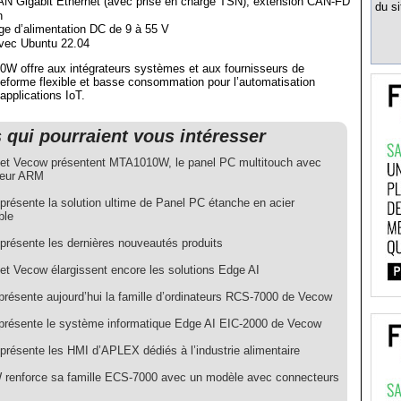
N Gigabit Ethernet (avec prise en charge TSN), extension CAN-FD
du si
n
ge d’alimentation DC de 9 à 55 V
vec Ubuntu 22.04
0W offre aux intégrateurs systèmes et aux fournisseurs de
teforme flexible et basse consommation pour l’automatisation
 applications IoT.
s qui pourraient vous intéresser
t Vecow présentent MTA1010W, le panel PC multitouch avec
seur ARM
résente la solution ultime de Panel PC étanche en acier
ble
résente les dernières nouveautés produits
t Vecow élargissent encore les solutions Edge AI
résente aujourd’hui la famille d’ordinateurs RCS-7000 de Vecow
résente le système informatique Edge AI EIC-2000 de Vecow
résente les HMI d’APLEX dédiés à l’industrie alimentaire
enforce sa famille ECS-7000 avec un modèle avec connecteurs