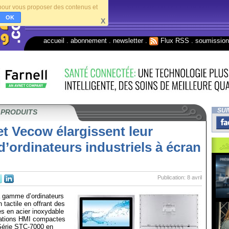
s pour vous proposer des contenus et
OK
X
accueil
.
abonnement
.
newsletter
.
Flux RSS
.
soumissio
SUI
 PRODUITS
t Vecow élargissent leur
ordinateurs industriels à écran
Publication: 8 avril
a gamme d’ordinateurs
n tactile en offrant des
s en acier inoxydable
cations HMI compactes
 Série STC-7000 en