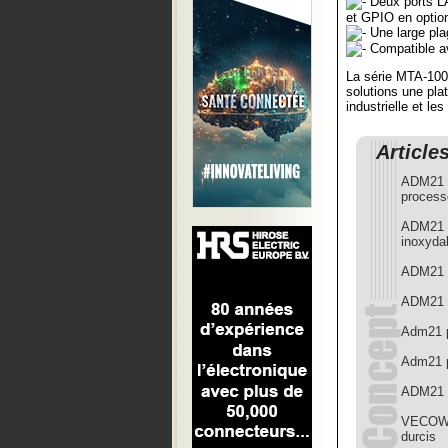
Deux ports LA
et GPIO en optio
Une large pla
Compatible a
La série MTA-100
solutions une pla
industrielle et les
Article
ADM21 e
proces
ADM21 p
inoxyda
ADM21 p
ADM21 e
Adm21 p
Adm21 p
ADM21 p
VECOW r
durcis