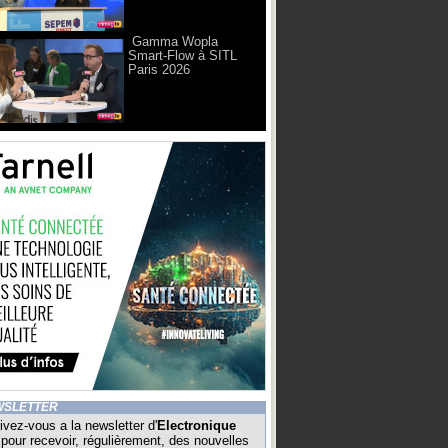
Gamma Wopla
Smart-Flow à SITL
Paris 2026
WSLETTER
ivez-vous a la newsletter d'
Electronique
pour recevoir, régulièrement, des nouvelles