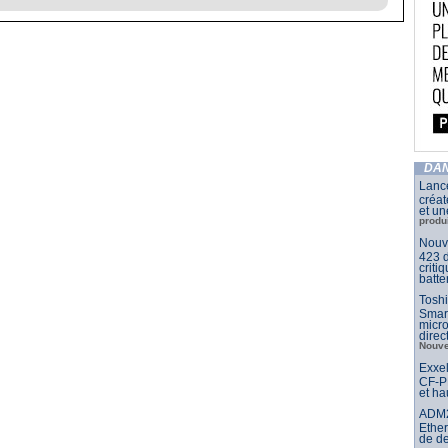
DAN
Lance
créat
et un
produ
Nouve
423 d
criti
batte
Toshi
Smar
micr
dire
Nouve
Exxel
CF-PP
et ha
ADM21
Ether
de d