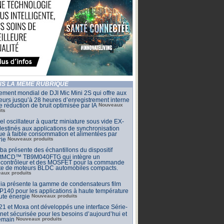
S LA MÊME RUBRIQUE
ment mondial de DJI Mic Mini 2S qui offre aux
eurs jusqu’à 28 heures d’enregistrement interne
e réduction de bruit optimisée par IA
Nouveaux
its
l oscillateur à quartz miniature sous vide EX-
estinés aux applications de synchronisation
que à faible consommation et alimentées par
rie
Nouveaux produits
ba présente des échantillons du dispositif
tMCD™ TB9M040FTG qui intègre un
ocontrôleur et des MOSFET pour la commande
cte de moteurs BLDC automobiles compacts.
aux produits
ia présente la gamme de condensateurs film
140 pour les applications à haute température
ute énergie
Nouveaux produits
 et Moxa ont développés une interface Série-
net sécurisée pour les besoins d’aujourd’hui et
emain
Nouveaux produits