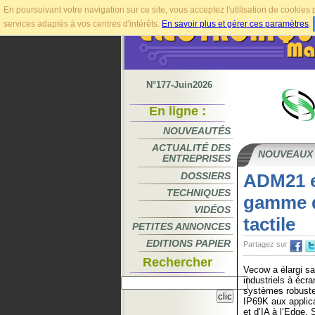
En poursuivant votre navigation sur ce site, vous acceptez l'utilisation de cookie
services adaptés à vos centres d'intérêts.
En savoir plus et gérer ces paramètres
.
N°177-Juin2026
En ligne :
NOUVEAUTÉS
ACTUALITÉ DES
NOUVEAUX
ENTREPRISES
DOSSIERS
ADM21 e
TECHNIQUES
gamme d’
VIDÉOS
tactile
PETITES ANNONCES
EDITIONS PAPIER
Partagez sur
Rechercher
Vecow a élargi s
industriels à écra
systèmes robuste
IP69K aux appli
et d’IA à l’Edge.