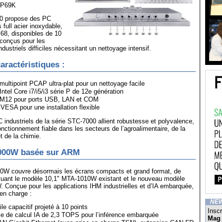
 IP69K
00 propose des PC
s full acier inoxydable,
P68, disponibles de 10
 conçus pour les
ustriels difficiles nécessitant un nettoyage intensif.
aractéristiques :
multipoint PCAP ultra-plat pour un nettoyage facile
tel Core i7/i5/i3 série P de 12e génération
M12 pour ports USB, LAN et COM
VESA pour une installation flexible
C industriels de la série STC-7000 allient robustesse et polyvalence,
onctionnement fiable dans les secteurs de l’agroalimentaire, de la
 de la chimie.
000W basée sur ARM
0W couvre désormais les écrans compacts et grand format, de
ncluant le modèle 10,1" MTA-1010W existant et le nouveau modèle
 Conçue pour les applications IHM industrielles et d’IA embarquée,
 en charge :
NE
le capacitif projeté à 10 points
Inscr
 de calcul IA de 2,3 TOPS pour l’inférence embarquée
Mag